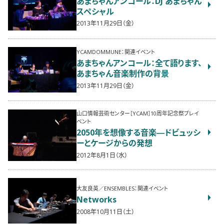
あまちゃんアンコール：DJ あまちゃん
スペシャル
2013年11月29日（金）
YCAMDOMMUNE：関連イベント
あまちゃんアンコール：全て語ります、
あまちゃん音楽制作の背景
2013年11月29日（金）
山口情報芸術センター［YCAM］10周年記念祭プレイ
ベント
2050年を想像する音楽―ドビュッシ
ーとケージからの発想
2012年8月1日（水）
大友良英／ENSEMBLES：関連イベント
Networks
2008年10月11日（土）