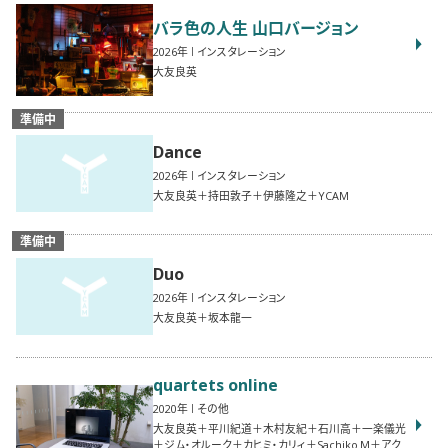
バラ色の人生 山口バージョン
2026
インスタレーション
大友良英
準備中
Dance
2026
インスタレーション
大友良英＋持田敦子＋伊藤隆之＋YCAM
準備中
Duo
2026
インスタレーション
大友良英＋坂本龍一
quartets online
2020
その他
大友良英＋平川紀道＋木村友紀＋石川高＋一楽儀光
＋ジム・オルーク＋カヒミ・カリィ＋Sachiko M＋アク