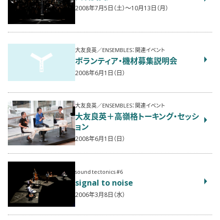
2008年7月5日（土）〜10月13日（月）
大友良英／ENSEMBLES：関連イベント
ボランティア・機材募集説明会
2008年6月1日（日）
大友良英／ENSEMBLES：関連イベント
大友良英＋高嶺格トーキング・セッシ
ョン
2008年6月1日（日）
sound tectonics #6
signal to noise
2006年3月8日（水）