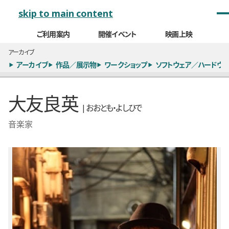
メインナビゲーション
skip to main content
ご利用案内
開催イベント
映画上映
アーカイブ
アーカイブ
作品／展示物
ワークショップ
ソフトウェア／ハードウェ
大友良英
| おおとも・よしひで
音楽家