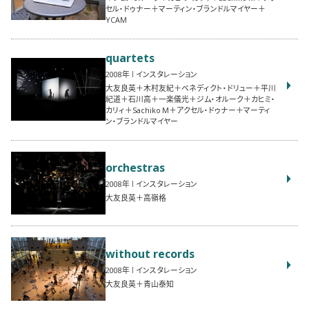
セル・ドゥナー＋マーティン・ブランドルマイヤー＋
YCAM
quartets
2008
インスタレーション
大友良英＋木村友紀＋ベネディクト・ドリュー＋平川
紀道＋石川高＋一楽儀光＋ジム・オルーク＋カヒミ・
カリィ＋Sachiko M＋アクセル・ドゥナー＋マーティ
ン・ブランドルマイヤー
orchestras
2008
インスタレーション
大友良英＋高嶺格
without records
2008
インスタレーション
大友良英＋青山泰知