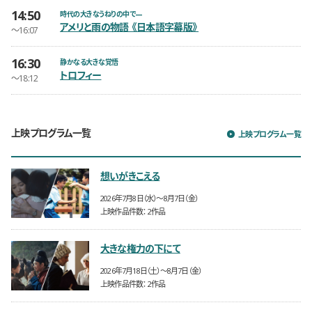
14:50
開催日時
時代の大きなうねりの中で—
アメリと雨の物語 《日本語字幕版》
〜16:07
16:30
開催日時
静かなる大きな覚悟
トロフィー
〜18:12
上映プログラム一覧
上映プログラム一覧
想いがきこえる
開催日時
2026年7月8日（水）〜8月7日（金）
上映作品件数
2作品
大きな権力の下にて
開催日時
2026年7月18日（土）〜8月7日（金）
上映作品件数
2作品