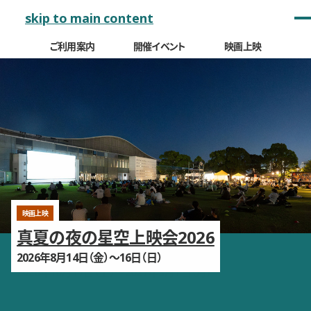
メインナビゲーション
skip to main content
ご利用案内
開催イベント
映画上映
山口情報芸術センター［YCAM］
注目の上映プログラム、イベント、プロジェクト
イベント
映画上映
映画上映
前売り券販売中
真夏の夜の星空上映会2026
YCAM爆音映画祭2026
大友良英＋YCAM新作展
即興！
2026年8月14日（金）〜16日（日）
2026年8月27日（木）〜30日（日）
2026年10月17日（土）〜2027年3月1日（月）