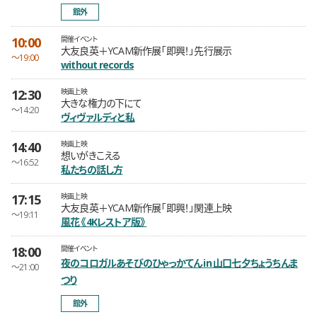
館外
10:00
開催イベント
大友良英＋YCAM新作展「即興！」先行展示
〜19:00
without records
12:30
映画上映
大きな権力の下にて
〜14:20
ヴィヴァルディと私
14:40
映画上映
想いがきこえる
〜16:52
私たちの話し方
17:15
映画上映
大友良英＋YCAM新作展「即興！」関連上映
〜19:11
風花《4Kレストア版》
18:00
開催イベント
夜のコロガルあそびのひゃっかてん in 山口七夕ちょうちんま
〜21:00
つり
館外