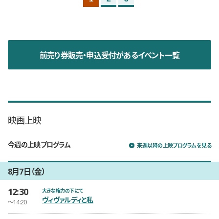
前売り券販売・申込受付があるイベント一覧
映画上映
今週の上映プログラム
来週以降の上映プログラムを見る
8月7日（金）
12:30
開催日時
大きな権力の下にて
ヴィヴァルディと私
〜14:20