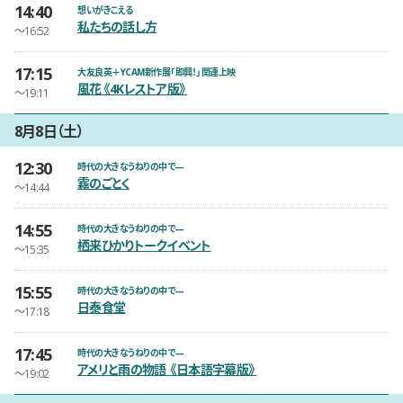
14:40
開催日時
想いがきこえる
私たちの話し方
〜16:52
17:15
開催日時
大友良英＋YCAM新作展「即興！」関連上映
風花《4Kレストア版》
〜19:11
8月8日（土）
12:30
開催日時
時代の大きなうねりの中で—
霧のごとく
〜14:44
14:55
開催日時
時代の大きなうねりの中で—
栖来ひかりトークイベント
〜15:35
15:55
開催日時
時代の大きなうねりの中で—
日泰食堂
〜17:18
17:45
開催日時
時代の大きなうねりの中で—
アメリと雨の物語 《日本語字幕版》
〜19:02