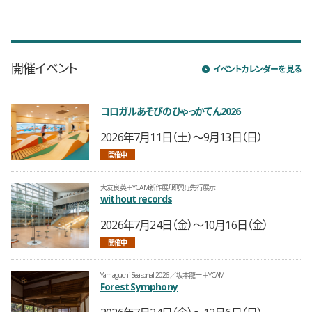
開催イベント
イベントカレンダーを見る
コロガルあそびのひゃっかてん2026
開催日時
2026年7月11日（土）〜9月13日（日）
開催中
大友良英＋YCAM新作展「即興！」先行展示
without records
開催日時
2026年7月24日（金）〜10月16日（金）
開催中
Yamaguchi Seasonal 2026／坂本龍一＋YCAM
Forest Symphony
開催日時
2026年7月24日（金）〜12月6日（日）