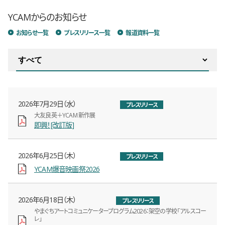
YCAMからのお知らせ
お知らせ一覧
プレスリリース一覧
報道資料一覧
表示するお知らせのカテゴリを切り替える
記事の公開日
記事のカテゴリ
2026年7月29日（水）
プレスリリース
大友良英＋YCAM 新作展
即興！[改訂版]
新しいウィンドウで開きます
記事の公開日
記事のカテゴリ
2026年6月25日（木）
プレスリリース
YCAM爆音映画祭2026
新しいウィンドウで開きます
記事の公開日
記事のカテゴリ
2026年6月18日（木）
プレスリリース
やまぐちアートコミュニケータープログラム2026：架空の学校「アルスコー
レ」