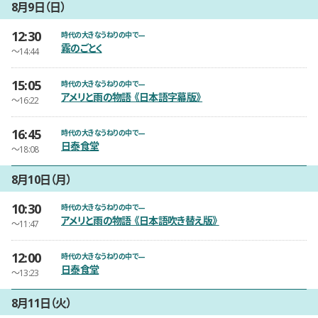
8月9日（日）
12:30
開催日時
時代の大きなうねりの中で—
霧のごとく
〜14:44
15:05
開催日時
時代の大きなうねりの中で—
アメリと雨の物語 《日本語字幕版》
〜16:22
16:45
開催日時
時代の大きなうねりの中で—
日泰食堂
〜18:08
8月10日（月）
10:30
開催日時
時代の大きなうねりの中で—
アメリと雨の物語 《日本語吹き替え版》
〜11:47
12:00
開催日時
時代の大きなうねりの中で—
日泰食堂
〜13:23
8月11日（火）