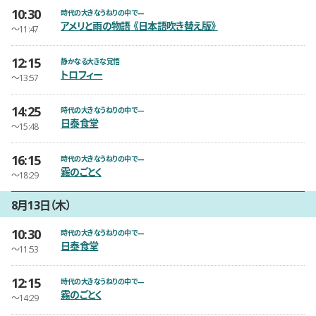
10:30
開催日時
時代の大きなうねりの中で—
アメリと雨の物語 《日本語吹き替え版》
〜11:47
12:15
開催日時
静かなる大きな覚悟
トロフィー
〜13:57
14:25
開催日時
時代の大きなうねりの中で—
日泰食堂
〜15:48
16:15
開催日時
時代の大きなうねりの中で—
霧のごとく
〜18:29
8月13日（木）
10:30
開催日時
時代の大きなうねりの中で—
日泰食堂
〜11:53
12:15
開催日時
時代の大きなうねりの中で—
霧のごとく
〜14:29