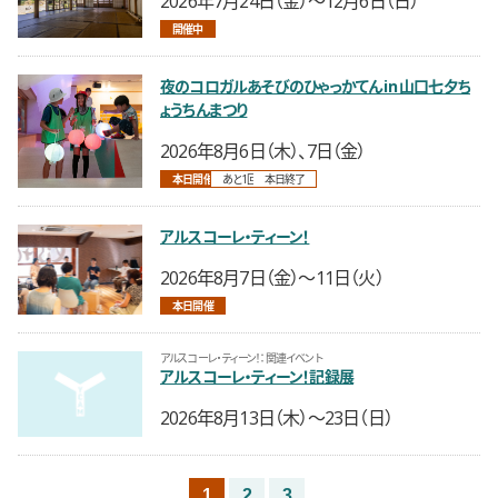
開催中
夜のコロガルあそびのひゃっかてん in 山口七夕ち
ょうちんまつり
開催日時
2026年8月6日（木）、7日（金）
本日開催
あと1回
本日終了
アルスコーレ・ティーン！
開催日時
2026年8月7日（金）〜11日（火）
本日開催
アルスコーレ・ティーン！：関連イベント
アルスコーレ・ティーン！記録展
開催日時
2026年8月13日（木）〜23日（日）
1
2
3