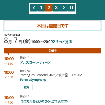
1
2
3
本日は開館日です
きょうのYCAM
8
7
（金）
開館時間
きょうのYCAMをもっと見る
月
日
10:00
20:00
もっと見る
10:00
開催イベント
アルスコーレ・ティーン！
〜15:30
10:00
開催イベント
Yamaguchi Seasonal 2026／坂本龍一＋YCAM
〜16:30
Forest Symphony
館外
10:00
開催イベント
コロガルあそびのひゃっかてん2026
〜17:00