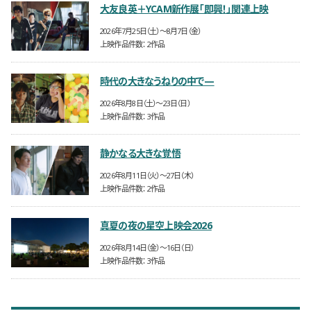
大友良英＋YCAM新作展「即興！」関連上映
開催日時
2026年7月25日（土）〜8月7日（金）
上映作品件数
2作品
時代の大きなうねりの中で—
開催日時
2026年8月8日（土）〜23日（日）
上映作品件数
3作品
静かなる大きな覚悟
開催日時
2026年8月11日（火）〜27日（木）
上映作品件数
2作品
真夏の夜の星空上映会2026
開催日時
2026年8月14日（金）〜16日（日）
上映作品件数
3作品