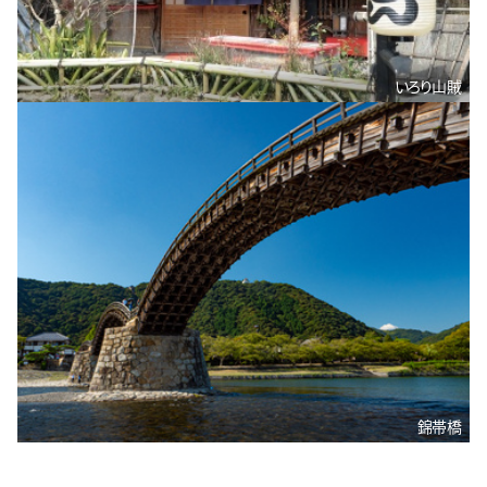
いろり山賊
錦帯橋