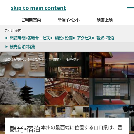
メインナビゲーション
skip to main content
ご利用案内
開催イベント
映画上映
ご利用案内
開館時間・各種サービス
施設・設備
アクセス
観光・宿泊
観光宿泊：特集
山口情報芸術センター［YCAM］
ご利用案内
観光・宿泊
観光・宿泊
本州の最西端に位置する山口県は、豊