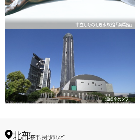
市立しものせき水族館 「海響館」
海峡ゆめタワー
北部
萩市、長門市など