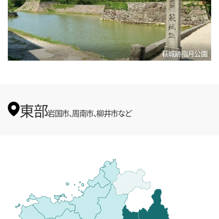
萩城跡指月公園
東部
岩国市、周南市、柳井市など