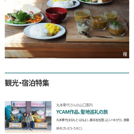
糧
観光・宿泊特集
丸本華代さんの山口案内
YCAM作品、聖地巡礼の旅
丸本華代(まるもと・はなよ)
藤井友加里(ふじい・ゆかり)
齋藤
尚子(さいとう・たかこ)