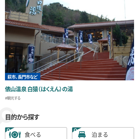
萩市、長門市など
俵山温泉 白猿（はくえん）の湯
観光する
目的から探す
食べる
泊まる