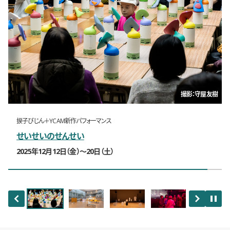
撮影：山中慎太郎（Qsyum!）
撮影：守屋友樹
撮影：守屋友樹
ウェンデリン・ファン・オルデンボルフ
Dance Floor as Study Room—したたかにたゆたう
捩子ぴじん＋YCAM新作パフォーマンス
オロン・カッツ＋イオナット・ズール＋スティーブ・ベリック
山内祥太＋YCAM 新作パフォーマンス＆インスタレーション
せいせいのせんせい
PROJECT MRT—Natureless Solution／太陽と土と糞か
匂いのモニュメント 忘れ去られたエロス
ら切り離したテクノロジーの再考
2025年12月12日（金）〜20日（土）
2025年1月11日（土）〜19日（日）
…