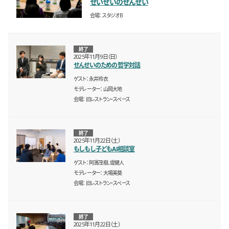
せいせいのせんせい
会場
スタジオB
終了
2025年11月9日（日）
せんせいのための哲学対話
ゲスト
永井玲衣
モデレーター
山岡大地
会場
旧レストラン・スペース
終了
2025年11月22日（土）
もしもし子どもAI相談室
ゲスト
阿濱茂樹、堤健人
モデレーター
大場美葵
会場
旧レストラン・スペース
終了
2025年11月22日（土）