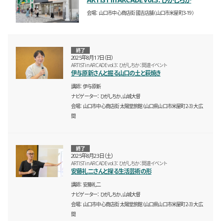
会場
山口市中心商店街 國吉店舗（山口市米屋町3-19）
終了
2025年8月17日（日）
ARTIST in ARCADE vol.3：ひがしちか：関連イベント
伊与原新さんと掘る山口の土と萩焼き
講師
伊与原新
ナビゲーター
ひがしちか、山城大督
会場
山口市中心商店街 太陽堂旅館（山口県山口市米屋町2-3）大広
間
終了
2025年8月23日（土）
ARTIST in ARCADE vol.3：ひがしちか：関連イベント
安藤礼二さんと探る生活芸術の形
講師
安藤礼二
ナビゲーター
ひがしちか、山城大督
会場
山口市中心商店街 太陽堂旅館（山口県山口市米屋町2-3）大広
間