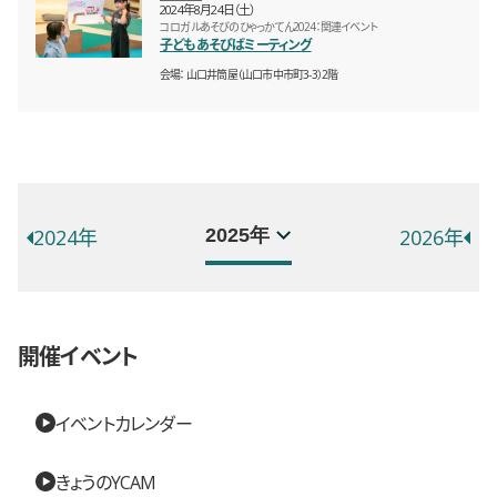
2024年8月24日（土）
コロガルあそびのひゃっかてん2024：関連イベント
子どもあそびばミーティング
会場
山口井筒屋（山口市中市町3-3）2階
年別イベント一覧
選択するとページが移動します。
2024年
2026年
開催イベント
イベントカレンダー
きょうのYCAM