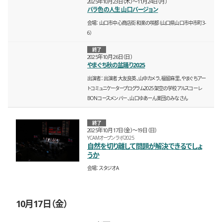
2025年10月23日（木）〜11月24日（月）
バラ色の人生 山口バージョン
会場
山口市中心商店街 和楽の咲都（山口県山口市中市町3-
6）
終了
2025年10月26日（日）
やまぐち秋の盆踊り2025
出演者
出演者 大友良英、山中カメラ、福留麻里、やまぐちアー
トコミュニケータープログラム2025架空の学校アルスコーレ
BONコースメンバー 、山口ゆあーん楽団のみなさん
終了
2025年10月17日（金）〜19日（日）
YCAMオープンラボ2025
自然を切り離して問題が解決できるでしょ
うか
会場
スタジオA
10月17日（金）