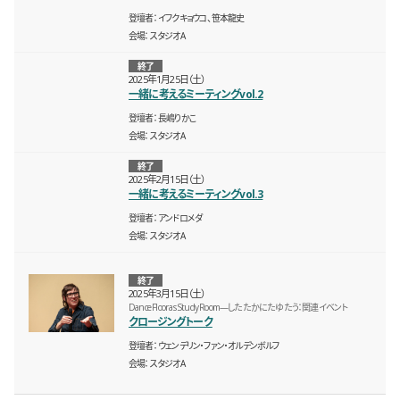
登壇者
イフクキョウコ、笹本龍史
会場
スタジオA
終了
2025年1月25日（土）
一緒に考えるミーティングvol.2
登壇者
長嶋りかこ
会場
スタジオA
終了
2025年2月15日（土）
一緒に考えるミーティングvol.3
登壇者
アンドロメダ
会場
スタジオA
終了
2025年3月15日（土）
Dance Floor as Study Room—したたかにたゆたう：関連イベント
クロージングトーク
登壇者
ウェンデリン・ファン・オルデンボルフ
会場
スタジオA