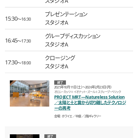
スタジオA
プレゼンテーション
15:30
〜16:30
スタジオA
グループディスカッション
16:45
〜17:30
スタジオA
クロージング
17:30
〜18:00
スタジオA
終了
2025年10月11日（土）〜2026年2月23日（月）
オロン・カッツ＋イオナット・ズール＋スティーブ・ベリック
PROJECT MRT—Natureless Solution
／太陽と土と糞から切り離したテクノロジ
ーの再考
会場
ホワイエ
中庭
2階ギャラリー
終了