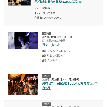
子ども向け舞台を見るとGOODなこと10
ゲスト
山本有希
モデレーター
竹下暁子
会場
旧レストラン・スペース
終了
2025年11月8日（土）、9日（日）
佐々木蔵之介ひとり芝居
ヨナ—Jonah
演出
シルヴィウ・プルカレーテ
出演者
佐々木蔵之介
会場
スタジオA
終了
2025年10月23日（木）〜11月24日（月）
ARTIST in ARCADE vol.4 大友良英、山中
カメラ
終了