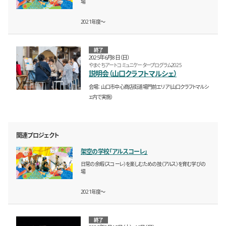
場
2021年度〜
終了
2025年6月8日（日）
やまぐちアートコミュニケータープログラム2025
説明会（山口クラフトマルシェ）
会場
山口市中心商店街道場門前エリア（山口クラフトマルシ
ェ内で実施）
関連プロジェクト
架空の学校「アルスコーレ」
日常の余暇（スコーレ）を楽しむための技（アルス）を育む学びの
場
2021年度〜
終了