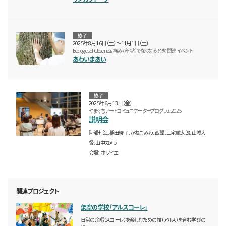
終了
2025年8月16日（土）〜11月1日（土）
Ecologies of Closeness 痛みが他者でなくなるとき：関連イベント
あわいまあい
終了
2025年6月13日（金）
やまぐちアートコミュニケータープログラム2025
説明会
阿部七海、稲田綾子、かねこみわ、西翼、三宅航太郎、山城大
督、山中カメラ
会場
ホワイエ
関連プロジェクト
架空の学校「アルスコーレ」
日常の余暇（スコーレ）を楽しむための技（アルス）を育む学びの