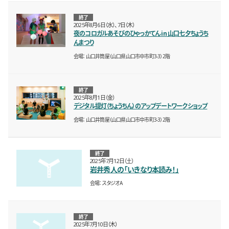
終了
2025年8月6日（水）、7日（木）
夜のコロガルあそびのひゃっかてん in 山口七夕ちょうち
んまつり
会場
山口井筒屋（山口県山口市中市町3-3）2階
終了
2025年8月1日（金）
デジタル提灯（ちょうちん）のアップデートワークショップ
会場
山口井筒屋（山口県山口市中市町3-3）2階
終了
2025年7月12日（土）
岩井秀人の「いきなり本読み！」
会場
スタジオA
終了
2025年7月10日（木）