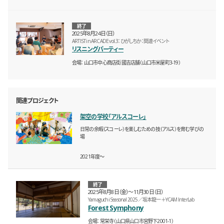
終了
2025年8月24日（日）
ARTIST in ARCADE vol.3：ひがしちか：関連イベント
リスニングパーティー
会場
山口市中心商店街 國吉店舗（山口市米屋町3-19）
関連プロジェクト
架空の学校「アルスコーレ」
日常の余暇（スコーレ）を楽しむための技（アルス）を育む学びの
場
2021年度〜
終了
2025年8月8日（金）〜11月30日（日）
Yamaguchi Seasonal 2025／坂本龍一＋YCAM InterLab
Forest Symphony
会場
常栄寺（山口県山口市宮野下2001-1）