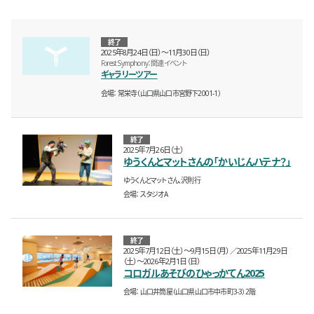
終了
2025年8月24日（日）〜11月30日（日）
Forest Symphony：関連イベント
ギャラリーツアー
会場
常栄寺（山口県山口市宮野下2001-1）
終了
2025年7月26日（土）
ゆうくんとマットさんの「かいじんハテナ？」
ゆうくんとマットさん、沢則行
会場
スタジオA
終了
2025年7月12日（土）〜9月15日（月）
2025年11月29日
（土）〜2026年2月1日（日）
コロガルあそびのひゃっかてん2025
会場
山口井筒屋（山口県山口市中市町3-3）2階