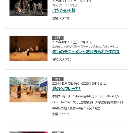
2025年2月15日（土）、16日（日）
カンパニーデラシネラ
はだかの王様
会場
スタジオB
終了
2025年1月11日（土）〜19日（日）
山内祥太＋YCAM 新作パフォーマンス＆インスタレーション
匂いのモニュメント 忘れ去られたエロス
会場
スタジオB
終了
2024年12月13日（金）〜2025年5月18日（日）
夏のヘウレーカ！
参加プレゼンター
I?language lab、ガラージュ、SIAF LAB.、SIDE
CORE、Farmoon、文化と生物学、山口大学教育学部附属山口
中学校技術部、夏休みの自由研究研究会
会場
ホワイエ