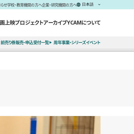
知らせ
学校・教育機関の方へ
企業・研究機関の方へ
画上映
プロジェクト
アーカイブ
YCAMについて
前売り券販売・申込受付一覧
周年事業・シリーズイベント
全4枚のうち、