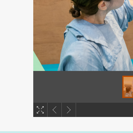
撮影：塩見浩介