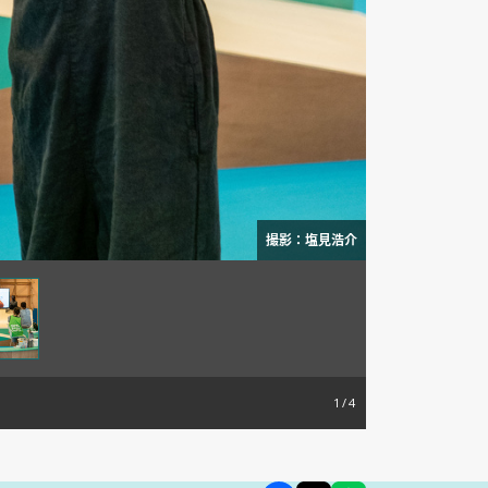
撮影：塩見浩介
1