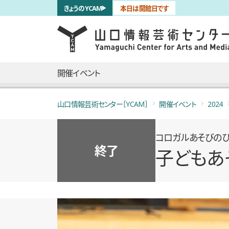
サブナビゲーション
きょうのYCAM
本日は開館日です
言語を切り替える
skip to main content
メインナビゲーション
開催イベント
山口情報芸術センター［YCAM］
開催イベント
2024
コロガルあそびのひ
終了
子どもあ
概要
全4枚のうち、1枚目のスライド