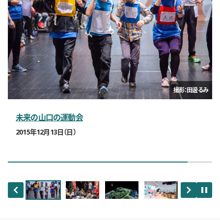
「Dividual Plays」（2014年／YCAM委嘱作品）
会場の様子／撮影：Gottingham
撮影：古屋和臣
撮影：田邊アツシ
撮影：田邊るみ
ムン・キョンウォン＋YCAM 新作インスタレーション＆研究成果展示
YCAM Open Laboratory
Dividual Plays―身体の無意識とシステムとの対話
プロミス・パーク―未来のパターンへのイマジネーション
Think Things―「もの」と「あそび」の生態系
2015年1月24日（土）、25日（日）
未来の山口の運動会
スポーツハッカソン
2015年12月13日（日）
2015年12月11日（金）〜13日（日）
講師
犬飼博士、米司隆明、大脇理智、伊藤隆之、今野恵菜、西翼