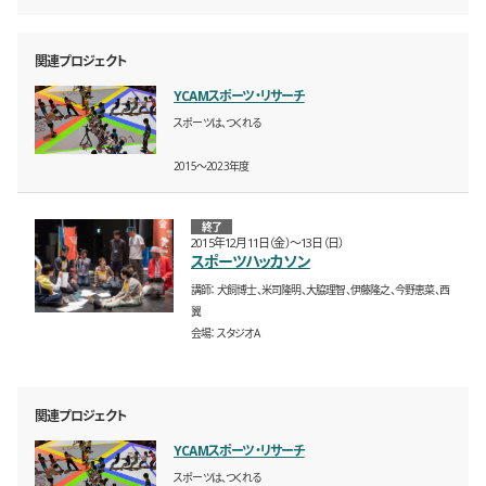
関連プロジェクト
YCAMスポーツ・リサーチ
スポーツは、つくれる
2015〜2023年度
終了
2015年12月11日（金）〜13日（日）
スポーツハッカソン
講師
犬飼博士、米司隆明、大脇理智、伊藤隆之、今野恵菜、西
翼
会場
スタジオA
関連プロジェクト
YCAMスポーツ・リサーチ
スポーツは、つくれる