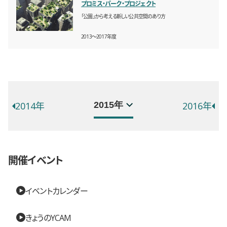
プロミス・パーク・プロジェクト
「公園」から考える新しい公共空間のあり方
2013〜2017年度
年別イベント一覧
選択するとページが移動します。
2014年
2016年
開催イベント
イベントカレンダー
きょうのYCAM