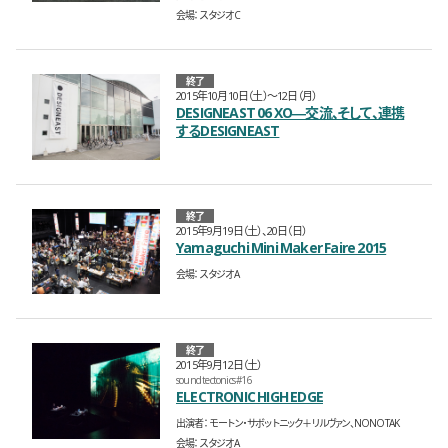
会場
スタジオC
終了
2015年10月10日（土）〜12日（月）
DESIGNEAST 06 XO―交流、そして、連携
するDESIGNEAST
終了
2015年9月19日（土）、20日（日）
Yamaguchi Mini Maker Faire 2015
会場
スタジオA
終了
2015年9月12日（土）
sound tectonics #16
ELECTRONIC HIGH EDGE
出演者
モートン・サボットニック＋リルヴァン、NONOTAK
会場
スタジオA