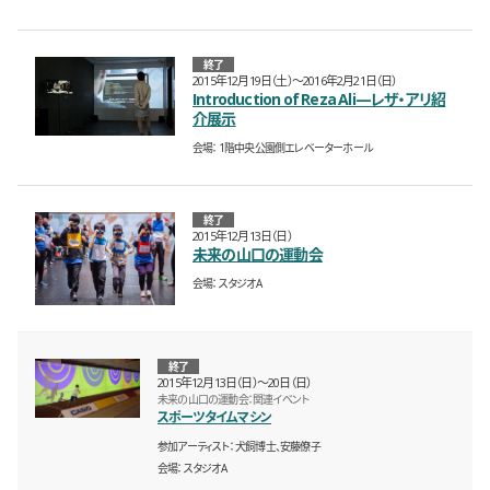
終了
2015年12月19日（土）〜2016年2月21日（日）
Introduction of Reza Ali—レザ・アリ紹
介展示
会場
1階中央公園側エレベーターホール
終了
2015年12月13日（日）
未来の山口の運動会
会場
スタジオA
終了
2015年12月13日（日）〜20日（日）
未来の山口の運動会：関連イベント
スポーツタイムマシン
参加アーティスト
犬飼博士、安藤僚子
会場
スタジオA