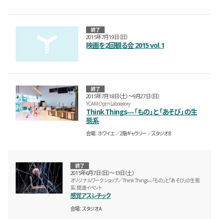
終了
2015年7月19日（日）
映画を2回観る会 2015 vol.1
終了
2015年7月18日（土）〜9月27日（日）
YCAM Open Laboratory
Think Things―「もの」と「あそび」の生
態系
会場
ホワイエ
2階ギャラリー
スタジオB
終了
2015年6月7日（日）〜13日（土）
オリジナルワークショップ／Think Things―「もの」と「あそび」の生態
系：関連イベント
感覚アスレチック
会場
スタジオA