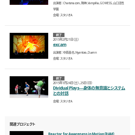
出演者
Charisma.com、降神、Vampillia、GOMESS、山口活性
学園
会場
スタジオA
終了
2015年2月21日（土）
excam
出演者
中原昌也、Nyantora、Duenn
会場
スタジオA
終了
2015年1月24日（土）、25日（日）
Dividual Plays―身体の無意識とシステム
との対話
会場
スタジオA
関連プロジェクト
Reactor for Awareness in Motion（RAM）