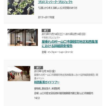
プロミス・パーク・プロジェクト
「公園」から考える新しい公共空間のあり方
2013〜2017年度
終了
2015年11月14日（土）〜2016年2月14日（日）
千年村プロジェクト
屋垂れの村ー山口市鋳銭司地区和西集落
における詳細調査報告
会場
インフォメーション・スペース
終了
2015年12月18日（金）
屋垂れの村ー山口市鋳銭司地区和西集落における詳細調査報告：関
連イベント
和西集落ガイドツアー
菊地暁、惠谷浩子、本間智希
会場
山口市歴史民俗資料館別館鋳銭司郷土館（山口市鋳銭司
1422）