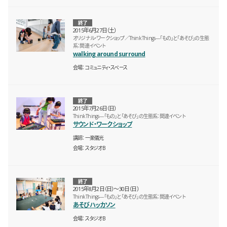
終了
2015年6月27日（土）
オリジナル・ワークショップ／Think Things―「もの」と「あそび」の生態
系：関連イベント
walking around surround
会場
コミュニティ・スペース
終了
2015年7月26日（日）
Think Things―「もの」と「あそび」の生態系：関連イベント
サウンド・ワークショップ
講師
一楽儀光
会場
スタジオB
終了
2015年8月2日（日）〜30日（日）
Think Things―「もの」と「あそび」の生態系：関連イベント
あそびハッカソン
会場
スタジオB