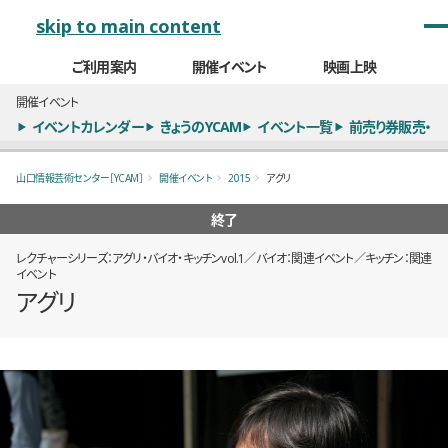
メインナビゲーション
skip to main content
ご利用案内
開催イベント
映画上映
開催イベント
イベントカレンダー
きょうのYCAM
イベント一覧
前売り券販売・
山口情報芸術センター［YCAM］
開催イベント
2015
アグリ
終了
レクチャーシリーズ：アグリ・バイオ・キッチンvol.1／バイオ：関連イベント／キッチン：関連
イベント
アグリ
概要
全6枚のうち、1枚目のスライド