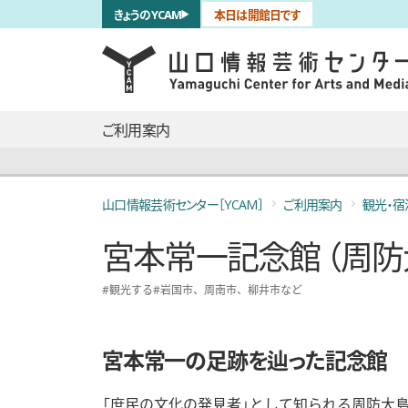
サブナビゲーション
きょうのYCAM
本日は開館日です
言語を切り替える
skip to main content
メインナビゲーション
ご利用案内
山口情報芸術センター［YCAM］
ご利用案内
観光・宿
宮本常一記念館 （周
観光する
岩国市、周南市、柳井市など
宮本常一の足跡を辿った記念館
「庶民の文化の発見者」として知られる周防大