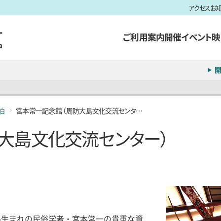
アクセス
お
ご利用案内
開催イベント
映
開
泊
宮本常一記念館 （周防大島文化交流センター）
防大島文化交流センター）
島生まれの民俗学者・宮本常一の貴重な資