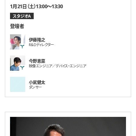
開催日時
1月21日（土）13:00〜13:30
スタジオA
登壇者
伊藤隆之
R＆Dディレクター
今野恵菜
映像エンジニア／デバイス・エンジニア
小㞍健太
ダンサー