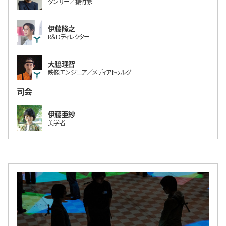
ダンサー／振付家
伊藤隆之
R＆Dディレクター
大脇理智
映像エンジニア／メディアトゥルグ
司会
伊藤亜紗
美学者