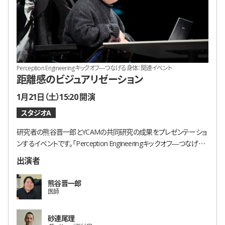
Perception Engineeringキックオフ―つなげる身体：関連イベント
距離感のビジュアリゼーション
開催日時
1月21日（土）15:20 開演
スタジオA
研究者の熊谷晋一郎とYCAMの共同研究の成果をプレゼンテーショ
ンするイベントです。「Perception Engineeringキックオフ―つなげる
身体」の一環として開催します。
出演者
熊谷晋一郎
医師
砂連尾理