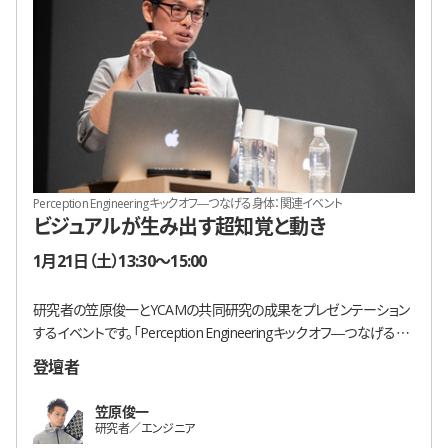
Perception Engineeringキックオフ―つなげる身体：関連イベント
ビジュアルが生み出す超知覚と動き
開催日時
1月21日（土）13:30〜15:00
研究者の笠原俊一とYCAMの共同研究の成果をプレゼンテーション
するイベントです。「Perception Engineeringキックオフ―つなげる身
体」の一環として開催します。
登壇者
笠原俊一
研究者／エンジニア