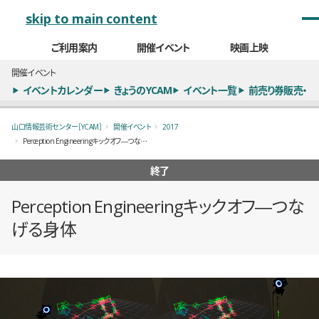
メインナビゲーション
skip to main content
ご利用案内
開催イベント
映画上映
開催イベント
イベントカレンダー
きょうのYCAM
イベント一覧
前売り券販売・
山口情報芸術センター［YCAM］
開催イベント
2017
Perception Engineeringキックオフ―つなげる身体
終了
Perception Engineeringキックオフ―つな
げる身体
概要