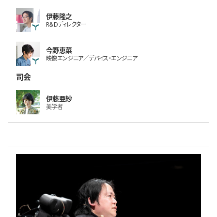
伊藤隆之
R＆Dディレクター
今野恵菜
映像エンジニア／デバイス・エンジニア
司会
伊藤亜紗
美学者