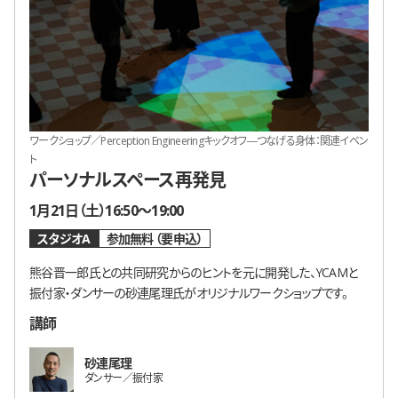
ワークショップ／Perception Engineeringキックオフ―つなげる身体：関連イベン
ト
パーソナルスペース再発見
開催日時
1月21日（土）16:50〜19:00
スタジオA
参加無料
要申込
熊谷晋一郎氏との共同研究からのヒントを元に開発した、YCAMと
振付家・ダンサーの砂連尾理氏がオリジナルワークショップです。
講師
砂連尾理
ダンサー／振付家