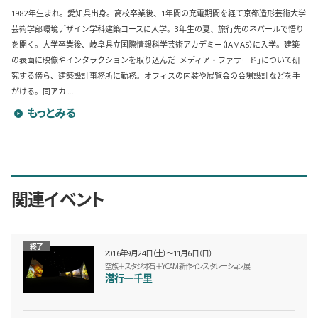
1982年生まれ。愛知県出身。高校卒業後、1年間の充電期間を経て京都造形芸術大学
芸術学部環境デザイン学科建築コースに入学。3年生の夏、旅行先のネパールで悟り
を開く。大学卒業後、岐阜県立国際情報科学芸術アカデミー（IAMAS）に入学。建築
の表面に映像やインタラクションを取り込んだ「メディア・ファサード」について研
究する傍ら、建築設計事務所に勤務。オフィスの内装や展覧会の会場設計などを手
がける。同アカ ...
菅沼聖のプロフィールを詳しく見る
もっとみる
関連イベント
終了
2016年9月24日（土）〜11月6日（日）
空族＋スタジオ石＋YCAM新作インスタレーション展
潜行一千里