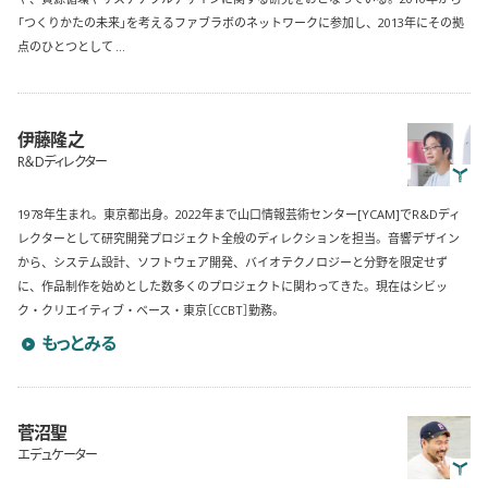
「つくりかたの未来」を考えるファブラボのネットワークに参加し、2013年にその拠
点のひとつとして ...
伊藤隆之
R＆Dディレクター
1978年生まれ。東京都出身。2022年まで山口情報芸術センター[YCAM]でR&Dディ
レクターとして研究開発プロジェクト全般のディレクションを担当。音響デザイン
から、システム設計、ソフトウェア開発、バイオテクノロジーと分野を限定せず
に、作品制作を始めとした数多くのプロジェクトに関わってきた。現在はシビッ
ク・クリエイティブ・ベース・東京［CCBT］勤務。
伊藤隆之のプロフィールを詳しく見る
もっとみる
菅沼聖
エデュケーター