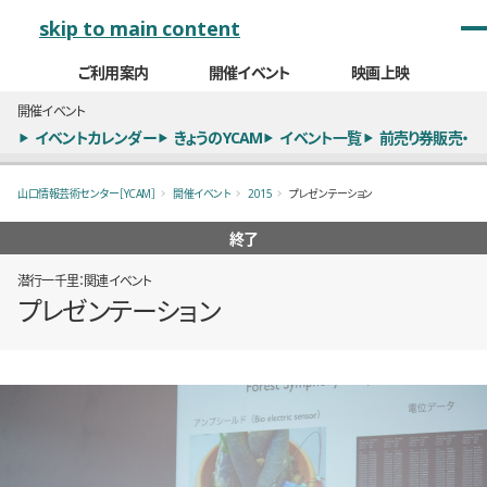
メインナビゲーション
skip to main content
ご利用案内
開催イベント
映画上映
開催イベント
イベントカレンダー
きょうのYCAM
イベント一覧
前売り券販売・
山口情報芸術センター［YCAM］
開催イベント
2015
プレゼンテーション
終了
潜行一千里：関連イベント
プレゼンテーション
概要
全5枚のうち、1枚目のスライド