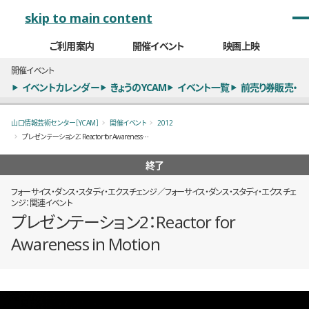
メインナビゲーション
skip to main content
ご利用案内
開催イベント
映画上映
開催イベント
イベントカレンダー
きょうのYCAM
イベント一覧
前売り券販売・
山口情報芸術センター［YCAM］
開催イベント
2012
プレゼンテーション2：Reactor for Awareness in Motion
終了
フォーサイス・ダンス・スタディ・エクスチェンジ／フォーサイス・ダンス・スタディ・エクスチェ
ンジ：関連イベント
プレゼンテーション2：Reactor for
Awareness in Motion
概要
全8枚のうち、1枚目のスライド