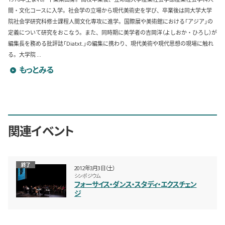
間・文化コースに入学。社会学の立場から現代美術史を学び、卒業後は同大学大学
院社会学研究科修士課程人間文化専攻に進学。国際展や美術館における「アジア」の
定義について研究をおこなう。また、同時期に美学者の吉岡洋（よしおか・ひろし）が
編集長を務める批評誌「Diatxt.」の編集に携わり、現代美術や現代思想の現場に触れ
る。大学院 ...
竹下暁子のプロフィールを詳しく見る
もっとみる
関連イベント
終了
2012年3月3日（土）
シンポジウム
フォーサイス・ダンス・スタディ・エクスチェン
ジ