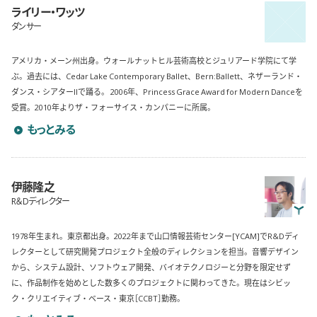
ライリー・ワッツ
ダンサー
アメリカ・メーン州出身。ウォールナットヒル芸術高校とジュリアード学院にて学
ぶ。過去には、Cedar Lake Contemporary Ballet、Bern:Ballett、ネザーランド・
ダンス・シアターIIで踊る。 2006年、Princess Grace Award for Modern Danceを
受賞。2010年よりザ・フォーサイス・カンパニーに所属。
ライリー・ワッツのプロフィールを詳しく見る
もっとみる
伊藤隆之
R＆Dディレクター
1978年生まれ。東京都出身。2022年まで山口情報芸術センター[YCAM]でR&Dディ
レクターとして研究開発プロジェクト全般のディレクションを担当。音響デザイン
から、システム設計、ソフトウェア開発、バイオテクノロジーと分野を限定せず
に、作品制作を始めとした数多くのプロジェクトに関わってきた。現在はシビッ
ク・クリエイティブ・ベース・東京［CCBT］勤務。
伊藤隆之のプロフィールを詳しく見る