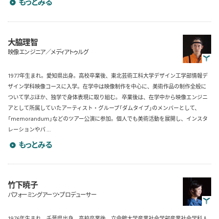
もっとみる
大脇理智
映像エンジニア／メディアトゥルグ
1977年生まれ。愛知県出身。高校卒業後、東北芸術工科大学デザイン工学部情報デ
ザイン学科映像コースに入学。在学中は映像制作を中心に、美術作品の制作全般に
ついて学ぶほか、独学で身体表現に取り組む。 卒業後は、在学中から映像エンジニ
アとして所属していたアーティスト・グループ「ダムタイプ」のメンバーとして、
「memorandum」などのツアー公演に参加。個人でも美術活動を展開し、インスタ
レーションやパ ...
大脇理智のプロフィールを詳しく見る
もっとみる
竹下暁子
パフォーミングアーツ・プロデューサー
1976年生まれ。千葉県出身。高校卒業後、立命館大学産業社会学部産業社会学科人