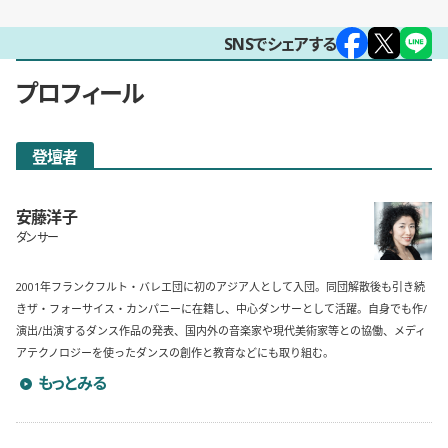
SNSでシェアする
プロフィール
登壇者
安藤洋子
ダンサー
2001年フランクフルト・バレエ団に初のアジア人として入団。同団解散後も引き続
きザ・フォーサイス・カンパニーに在籍し、中心ダンサーとして活躍。自身でも作/
演出/出演するダンス作品の発表、国内外の音楽家や現代美術家等との協働、メディ
アテクノロジーを使ったダンスの創作と教育などにも取り組む。
安藤洋子のプロフィールを詳しく見る
もっとみる