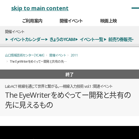
メインナビゲーション
skip to main content
ご利用案内
開催イベント
映画上映
開催イベント
イベントカレンダー
きょうのYCAM
イベント一覧
前売り券販売・
山口情報芸術センター［YCAM］
開催イベント
2011
The EyeWriterをめぐってー開発と共有の先に見えるもの
終了
LabACT 視線を通じて世界と繋がる。―視線入力技術 vol.1：関連イベント
The EyeWriterをめぐってー開発と共有の
先に見えるもの
概要
全12枚のうち、1枚目のスライド