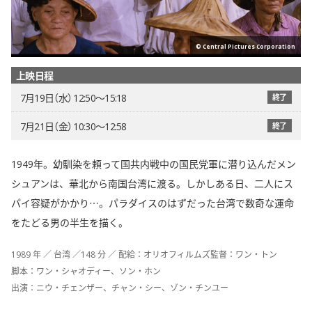
© Central Pictures Corporation
上映日程
7月19日（水） 12:50〜15:18
終了
7月21日（金） 10:30〜12:58
終了
1949年。幼馴染を頼って国共内戦中の国民党軍に潜り込んだメン
シュアンは、華北から南国台湾に渡る。しかしある日、二人にス
パイ容疑がかかり…。パラダイスのはずだった台湾で数奇な運命
をたどる男の半生を描く。
1989 年 ／ 台湾 ／148 分 ／ 配給：オリオフィルムズ監督：ワン・トン
脚本：ワン・シャオディー、ソン・ホン
出演：ニウ・チェンザー、チャン・シー、ゾン・チンユー