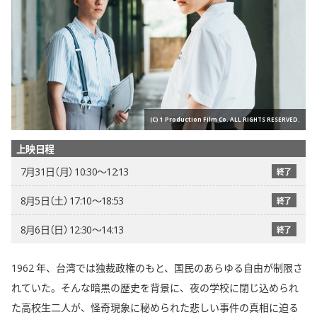
(C) 1 Production Film Co. ALL RIGHTS RESERVED.
上映日程
7月31日（月） 10:30〜12:13
終了
8月5日（土） 17:10〜18:53
終了
8月6日（日） 12:30〜14:13
終了
1962 年、台湾では独裁政権のもと、国民のあらゆる自由が制限さ
れていた。そんな暗黒の歴史を背景に、夜の学校に閉じ込められ
た高校生二人が、怪奇現象に秘められた悲しい事件の真相に迫る