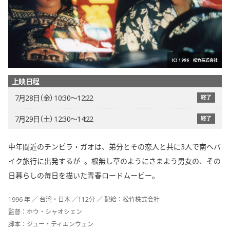
(C) 1996 松竹株式会社
上映日程
7月28日（金） 10:30〜12:22
終了
7月29日（土） 12:30〜14:22
終了
中年間近のチンピラ・ガオは、弟分とその恋人と共に3人で南へバ
イク旅行に出発するが–。根無し草のようにさまよう男女の、その
日暮らしの毎日を描いた青春ロードムービー。
1996 年 ／ 台湾・日本 ／112分 ／ 配給：松竹株式会社
監督：ホウ・シャオシェン
脚本：ジュー・ティエンウェン