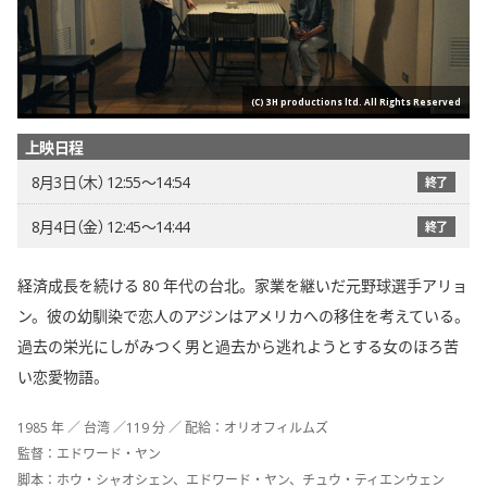
(C) 3H productions ltd. All Rights Reserved
上映日程
8月3日（木） 12:55〜14:54
終了
8月4日（金） 12:45〜14:44
終了
経済成長を続ける 80 年代の台北。家業を継いだ元野球選手アリョ
ン。彼の幼馴染で恋人のアジンはアメリカへの移住を考えている。
過去の栄光にしがみつく男と過去から逃れようとする女のほろ苦
い恋愛物語。
1985 年 ／ 台湾 ／119 分 ／ 配給：オリオフィルムズ
監督：エドワード・ヤン
脚本：ホウ・シャオシェン、エドワード・ヤン、チュウ・ティエンウェン