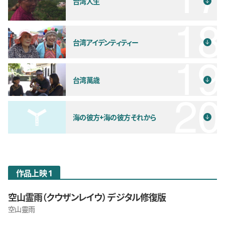
台湾人生
台湾アイデンティティー
台湾萬歳
海の彼方+海の彼方 それから
作品上映 1
空山霊雨（クウザンレイウ） デジタル修復版
空山靈雨