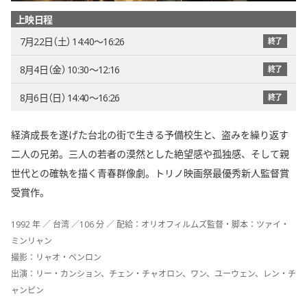
上映日程
7月22日（土） 14:40〜16:26
終了
8月4日（金） 10:30〜12:16
終了
8月6日（日） 14:40〜16:26
終了
経済成長を遂げた台北の街で生きる予備校生と、盗みを繰り返す
二人の兄弟。三人の若者の漠然とした絶望感や孤独感、そして親
世代との確執を描く青春群像劇。トリノ映画祭最優秀新人監督賞
受賞作。
1992 年 ／ 台湾 ／106 分 ／ 配給：オリオフィルムズ監督・脚本：ツァイ・
ミンリャン
撮影：リャオ・ペンロン
出演：リー・カンション、チェン・チャオロン、ワン、ユーウェン、レン・チ
ャンピン