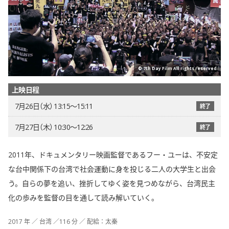
© 7th Day Film All rights reserved
上映日程
7月26日（水） 13:15〜15:11
終了
7月27日（木） 10:30〜12:26
終了
2011年、ドキュメンタリー映画監督であるフー・ユーは、不安定
な台中関係下の台湾で社会運動に身を投じる二人の大学生と出会
う。自らの夢を追い、挫折してゆく姿を見つめながら、台湾民主
化の歩みを監督の目を通して読み解いていく。
2017 年 ／ 台湾 ／116 分 ／ 配給：太秦