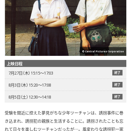
© Central Pictures Corporation
上映日程
7月27日（木） 15:15〜17:03
終了
8月3日（木） 15:20〜17:08
終了
8月5日（土） 12:30〜14:18
終了
受験を間近に控えた夢見がちな少年ツーチャンは、誘拐事件に巻
き込まれ、誘拐犯の親族と生活することに。誘拐されたことも忘
れて日々を楽しむツーチャンだったが…。風変わりな誘拐犯一家