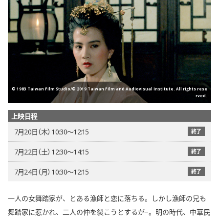
© 1983 Taiwan Film Studio/© 2019 Taiwan Film and Audiovisual Institute. All rights rese
rved.
上映日程
7月20日（木） 10:30〜12:15
終了
7月22日（土） 12:30〜14:15
終了
7月24日（月） 10:30〜12:15
終了
一人の女舞踏家が、とある漁師と恋に落ちる。しかし漁師の兄も
舞踏家に惹かれ、二人の仲を裂こうとするが–。明の時代、中華民