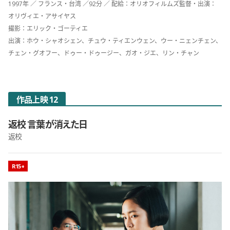
1997年 ／ フランス・台湾 ／92分 ／ 配給：オリオフィルムズ監督・出演：
オリヴィエ・アサイヤス
撮影：エリック・ゴーティエ
出演：ホウ・シャオシェン、チュウ・ティエンウェン、ウー・ニェンチェン、
チェン・グオフー、ドゥー・ドゥージー、ガオ・ジエ、リン・チャン
作品上映 12
返校 言葉が消えた日
返校
映画のレーティング
R15+