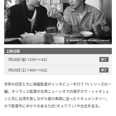
© TRIGRAM FILMS, All rights reserved
上映日程
7月28日（金） 12:50〜14:22
終了
7月29日（土） 14:50〜16:22
終了
世界の巨匠たちに映画監督がインタビューを行う TV シリーズの一
編。オリヴィエ監督が台湾ニューシネマの旗手ホウ・シャオシェ
ンと共に台湾を旅しながら彼の素顔に迫ったドキュメンタリー。
ホウ監督作にゆかりのある九份（キュウフン）や台北を巡る。