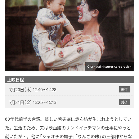
© Central Pictures Corporation
上映日程
7月20日（木） 12:40〜14:28
終了
7月21日（金） 13:25〜15:13
終了
60年代前半の台湾。貧しい若夫婦に赤ん坊が生まれようとしてい
た。生活のため、夫は映画館のサンドイッチマンの仕事にやっと
就いたが…。他に「シャオチの帽子」「りんごの味」の三部作からな