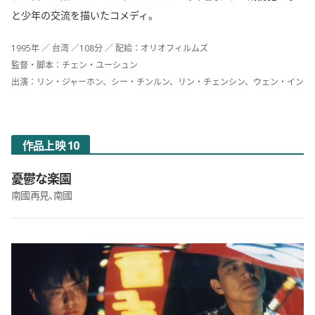
と少年の交流を描いたコメディ。
1995年 ／ 台湾 ／108分 ／ 配給：オリオフィルムズ
監督・脚本：チェン・ユーシュン
出演：リン・ジャーホン、シー・チンルン、リン・チェンシン、ウェン・イン
作品上映 10
憂鬱な楽園
南國再見、南國