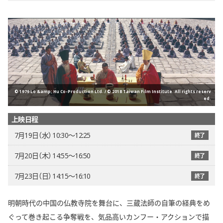
© 1979 Lo &amp; Hu Co-Production Ltd. / © 2018 Taiwan Film Institute. All rights reserv
ed.
上映日程
7月19日（水） 10:30〜12:25
終了
7月20日（木） 14:55〜16:50
終了
7月23日（日） 14:15〜16:10
終了
明朝時代の中国の仏教寺院を舞台に、三蔵法師の自筆の経典をめ
ぐって巻き起こる争奪戦を、気品高いカンフー・アクションで描