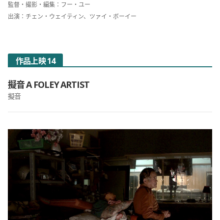
監督・撮影・編集：フー・ユー
出演：チェン・ウェイティン、ツァイ・ボーイー
作品上映 14
擬音 A FOLEY ARTIST
擬音