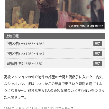
© Central Pictures Corporation
上映日程
7月22日（土） 16:55〜18:52
終了
7月27日（木） 12:50〜14:47
終了
8月6日（日） 16:55〜18:52
終了
高級マンションの仲介物件の部屋の合鍵を偶然手に入れた、内気
なシャオカン。彼はいつしかこの部屋で安らいだ時間を過ごすよ
うになるが…。孤独な男女3人の奇妙な出会いとすれ違いをつづっ
た人間ドラマ。
1994 年 ／ 台湾 ／117 分 ／ 配給：オリオフィルムズ