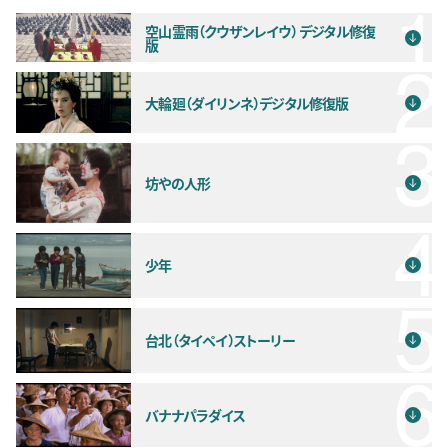
空山霊雨（クウザンレイウ） デジタル修復
版
大輪廻（ダイリンネ）デジタル修復版
坊やの人形
少年
台北（タイペイ）ストーリー
バナナパラダイス