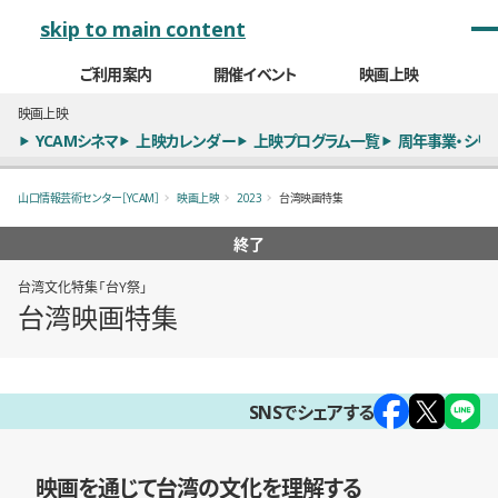
メインナビゲーション
skip to main content
ご利用案内
開催イベント
映画上映
映画上映
YCAMシネマ
上映カレンダー
上映プログラム一覧
周年事業・シリ
山口情報芸術センター［YCAM］
映画上映
2023
台湾映画特集
終了
台湾文化特集「台Y祭」
台湾映画特集
概要
SNSでシェアする
映画を通じて台湾の文化を理解する