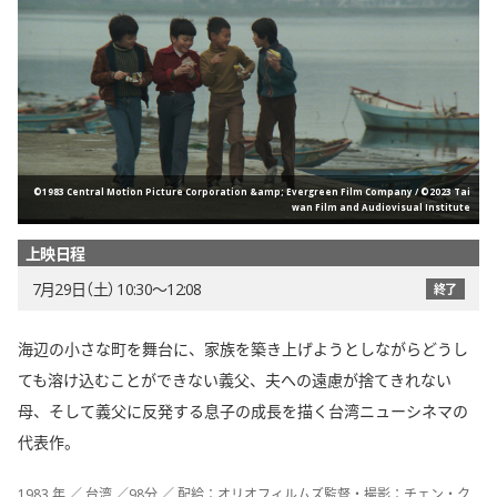
©1983 Central Motion Picture Corporation &amp; Evergreen Film Company / ©2023 Tai
wan Film and Audiovisual Institute
上映日程
7月29日（土） 10:30〜12:08
終了
海辺の小さな町を舞台に、家族を築き上げようとしながらどうし
ても溶け込むことができない義父、夫への遠慮が捨てきれない
母、そして義父に反発する息子の成長を描く台湾ニューシネマの
代表作。
1983 年 ／ 台湾 ／98分 ／ 配給：オリオフィルムズ監督・撮影：チェン・ク