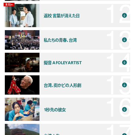
観覧年齢制限
R15+
返校 言葉が消えた日
私たちの青春、台湾
擬音 A FOLEY ARTIST
台湾、街かどの人形劇
1秒先の彼女