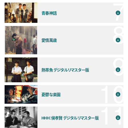
青春神話
愛情萬歳
熱帯魚 デジタルリマスター版
憂鬱な楽園
HHH：侯孝賢 デジタルリマスター版