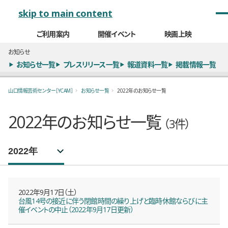
メインナビゲーション
skip to main content
ご利用案内
開催イベント
映画上映
お知らせ
お知らせ一覧
プレスリリース一覧
報道資料一覧
掲載情報一覧
山口情報芸術センター［YCAM］
お知らせ一覧
2022年のお知らせ一覧
2022年のお知らせ一覧
（3件）
年別お知らせ一覧
選択するとページが移動します。
2022年9月17日（土）
台風14号の接近に伴う閉館時間の繰り上げと臨時休館ならびに主
催イベントの中止（2022年9月17日更新）