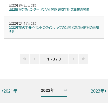
2022年8月25日（木）
山口情報芸術センター［YCAM］開館20周年記念事業の開催
2022年2月17日（木）
2022年度の主催イベントのラインナップの公開と臨時休館日のお知
らせ
1 - 3 / 3
年別お知らせ一覧
選択するとページが移動します。
2021年
2023年