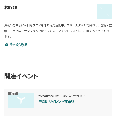
おRYO!
深夜帯を中心に今日もフロアを千鳥足で活動中。フリースタイルで笑おう。俚謡・盆
踊り・民俗学・サンプリングなどを好み、マイクロフォン握って唄をうとうており
ます。
おRYO!のプロフィールを詳しく見る
もっとみる
関連イベント
終了
2022年8月24日（水）〜2023年3月12日（日）
中園町サイレント盆踊り