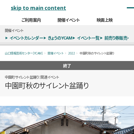
メインナビゲーション
skip to main content
ご利用案内
開催イベント
映画上映
開催イベント
イベントカレンダー
きょうのYCAM
イベント一覧
前売り券販売・
山口情報芸術センター［YCAM］
開催イベント
2022
中園町秋のサイレント盆踊り
終了
中園町サイレント盆踊り：関連イベント
中園町秋のサイレント盆踊り
概要
全5枚のうち、1枚目のスライド