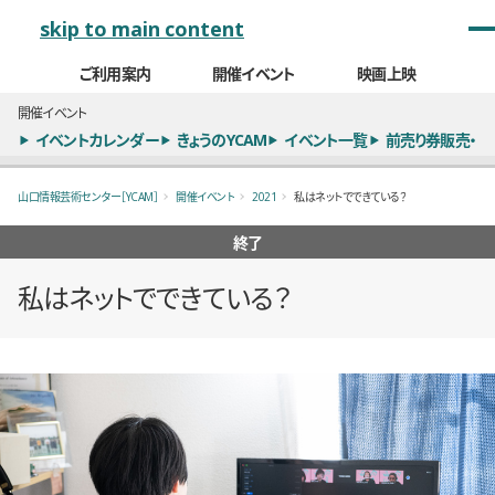
メインナビゲーション
skip to main content
ご利用案内
開催イベント
映画上映
開催イベント
イベントカレンダー
きょうのYCAM
イベント一覧
前売り券販売・
山口情報芸術センター［YCAM］
開催イベント
2021
私はネットでできている？
終了
私はネットでできている？
概要
全11枚のうち、1枚目のスライド