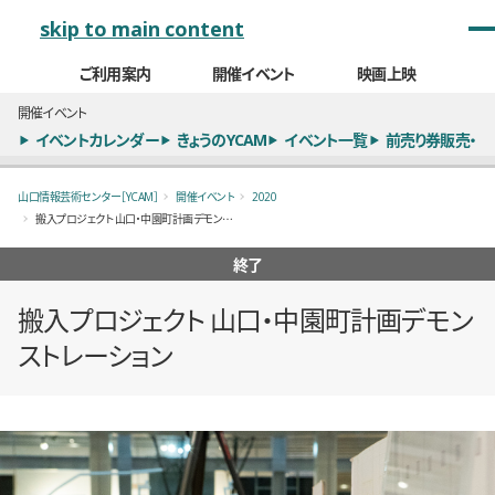
メインナビゲーション
skip to main content
ご利用案内
開催イベント
映画上映
開催イベント
イベントカレンダー
きょうのYCAM
イベント一覧
前売り券販売・
山口情報芸術センター［YCAM］
開催イベント
2020
搬入プロジェクト 山口・中園町計画デモンストレーション
終了
搬入プロジェクト 山口・中園町計画デモン
ストレーション
概要
全8枚のうち、1枚目のスライド