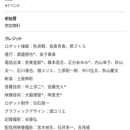
4イベント
参加費
参加無料
クレジット
ロボット操縦：秋貞朝、坂倉杏香、原さくら
進行：渡邉朋也*、金子春香
電話出演：安東星郎*、藤本高志、正分あゆみ*、内山幸子、砂山
太一、石川琢也、畑ユリエ、三原聡一郎、中川弘文、秋山慶太
断易：土居伸彰
音響技術：中上淳二*、安藤充人*
映像技術：大脇理智*、時里充*
ロボット制作：白石晃一
グラフィックデザイン：畑ユリエ
記録撮影：谷康弘
配信用映像撮影：宮木裕生、石井栄一、吉見崚