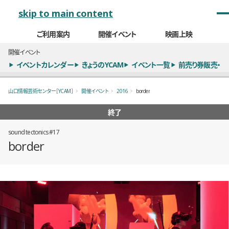
メインナビゲーション
skip to main content
ご利用案内
開催イベント
映画上映
開催イベント
イベントカレンダー
きょうのYCAM
イベント一覧
前売り券販売・
山口情報芸術センター［YCAM］
開催イベント
2016
border
終了
sound tectonics #17
border
概要