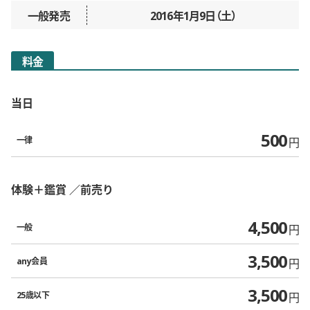
一般発売
2016年1月9日（土）
料金
当日
500
一律
円
体験＋鑑賞
前売り
4,500
一般
円
3,500
any会員
円
3,500
25歳以下
円