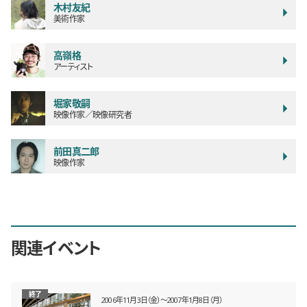
木村友紀
美術作家
高嶺格
アーティスト
堀家敬嗣
映像作家／映像研究者
前田真二郎
映像作家
関連イベント
終了
2006年11月3日（金）〜2007年1月8日（月）