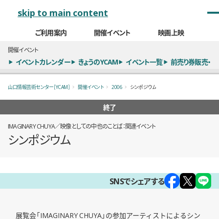
メインナビゲーション
skip to main content
ご利用案内
開催イベント
映画上映
開催イベント
イベントカレンダー
きょうのYCAM
イベント一覧
前売り券販売・
山口情報芸術センター［YCAM］
開催イベント
2006
シンポジウム
終了
IMAGINARY CHUYA／映像としての中也のことば：関連イベント
シンポジウム
概要
SNSでシェアする
展覧会「IMAGINARY CHUYA」の参加アーティストによるシン