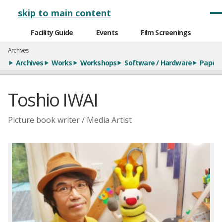
メインナビゲーション
skip to main content
Facility Guide
Events
Film Screenings
Archives
Archives
Works
Workshops
Software / Hardware
Paper
Toshio IWAI
Picture book writer / Media Artist