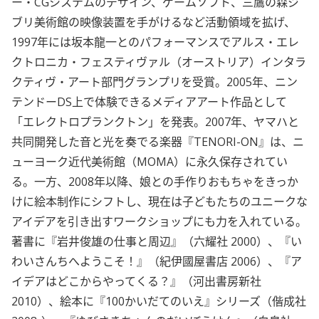
ー・CGシステムのデザイン、ゲームソフト、三鷹の森ジ
ブリ美術館の映像装置を手がけるなど活動領域を拡げ、
1997年には坂本龍一とのパフォーマンスでアルス・エレ
クトロニカ・フェスティヴァル（オーストリア）インタラ
クティヴ・アート部門グランプリを受賞。2005年、ニン
テンドーDS上で体験できるメディアアート作品として
「エレクトロプランクトン」を発表。2007年、ヤマハと
共同開発した音と光を奏でる楽器『TENORI-ON』は、ニ
ューヨーク近代美術館（MOMA）に永久保存されてい
る。一方、2008年以降、娘との手作りおもちゃをきっか
けに絵本制作にシフトし、現在は子どもたちのユニークな
アイデアを引き出すワークショップにも力を入れている。
著書に『岩井俊雄の仕事と周辺』（六耀社 2000）、『い
わいさんちへようこそ！』（紀伊國屋書店 2006）、『ア
イデアはどこからやってくる？』（河出書房新社
2010）、絵本に『100かいだてのいえ』シリーズ（偕成社