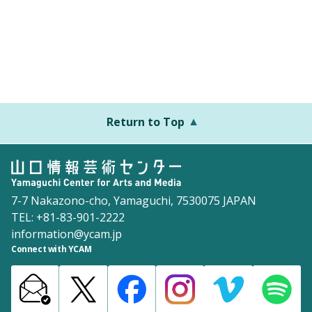
Return to Top
7-7 Nakazono-cho, Yamaguchi, 7530075 JAPAN
TEL: +81-83-901-2222
information@ycam.jp
Connect with YCAM