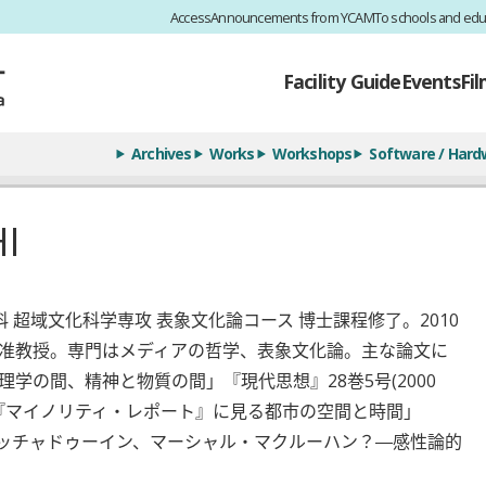
Access
Announcements from YCAM
To schools and edu
Facility Guide
Events
Fi
Archives
Works
Workshops
Software / Hard
I
科 超域文化科学専攻 表象文化論コース 博士課程修了。2010
修 准教授。専門はメディアの哲学、表象文化論。主な論文に
心理学の間、精神と物質の間」『現代思想』28巻5号(2000
『マイノリティ・レポート』に見る都市の空間と時間」
『ホワッチャドゥーイン、マーシャル・マクルーハン？―感性論的