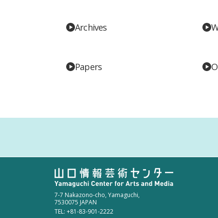
Archives
W
Papers
O
7-7 Nakazono-cho, Yamaguchi,
7530075 JAPAN
TEL: +81-83-901-2222