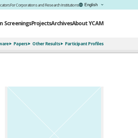
cators
For Corporations and Research Institutions
lm Screenings
Projects
Archives
About YCAM
ware
Papers
Other Results
Participant Profiles