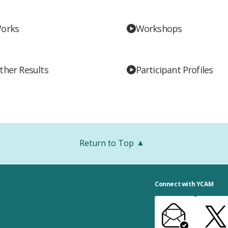
orks
Workshops
ther Results
Participant Profiles
Return to Top
Connect with YCAM