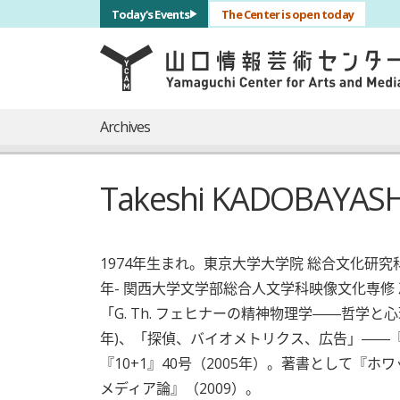
サブナビゲーション
Today's Events
The Center is open today
言語を切り替える
skip to main content
メインナビゲーション
Archives
Takeshi KADOBAYASH
1974年生まれ。東京大学大学院 総合文化研究
年- 関西大学文学部総合人文学科映像文化専
「G. Th. フェヒナーの精神物理学――哲学と
年)、「探偵、バイオメトリクス、広告」――
『10+1』40号（2005年）。著書として
メディア論』（2009）。