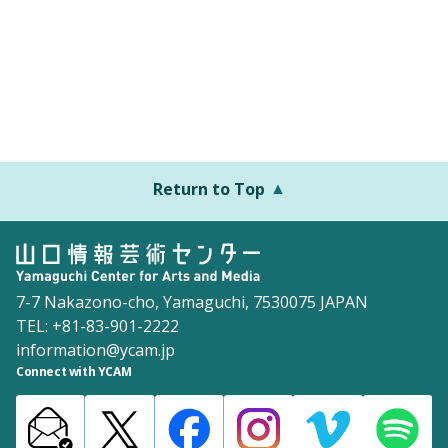
Return to Top
7-7 Nakazono-cho, Yamaguchi, 7530075 JAPAN
TEL: +81-83-901-2222
information@ycam.jp
Connect with YCAM