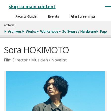
メインナビゲーション
skip to main content
Facility Guide
Events
Film Screenings
Archives
Archives
Works
Workshops
Software / Hardware
Paper
Sora HOKIMOTO
Film Director / Musician / Novelist