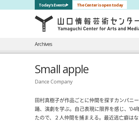
サブナビゲーション
Today's Events
The Center is open today
言語を切り替える
skip to main content
メインナビゲーション
Archives
Small apple
Dance Company
田村真樹子が作品ごとに仲間を探すカンパニー
踊、演劇を学ぶ。自己表現に限界を感じ、’04年N
たので、２人仲間を捕まえる。最近逃亡癖はな