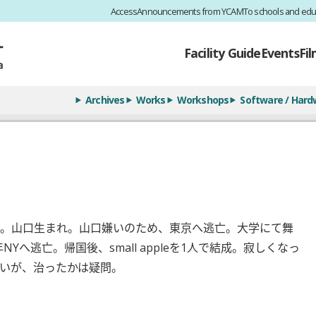
Access
Announcements from YCAM
To schools and edu
Facility Guide
Events
Fi
Archives
Works
Workshops
Software / Hard
。山口生まれ。山口嫌いのため、東京へ逃亡。大学にて舞
Yへ逃亡。帰国後、small appleを1人で結成。寂しくなっ
いが、治ったかは疑問。