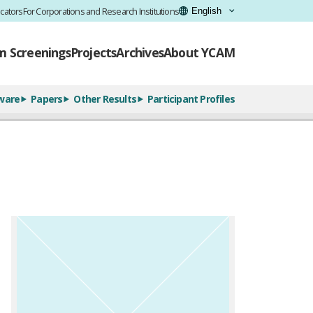
cators
For Corporations and Research Institutions
lm Screenings
Projects
Archives
About YCAM
ware
Papers
Other Results
Participant Profiles