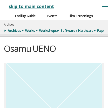
メインナビゲーション
skip to main content
Facility Guide
Events
Film Screenings
Archives
Archives
Works
Workshops
Software / Hardware
Paper
Osamu UENO