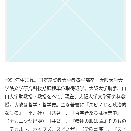
1951年生まれ。国際基督教大学教養学部卒。大阪大学大
学院文学研究科後期課程単位取得退学。大阪大学助手、山
口大学助教授・教授をへて、現在、大阪大学文学研究科教
授。専攻は哲学・哲学史。主な著書に『スピノザと政治的
なもの』（平凡社）［共著］、『哲学者たちは授業中』
（ナカニシヤ出版）［共著］、『精神の眼は論証そのもの
―デカルト、ホッブズ、スピノザ』（学樹書院）、『スピ