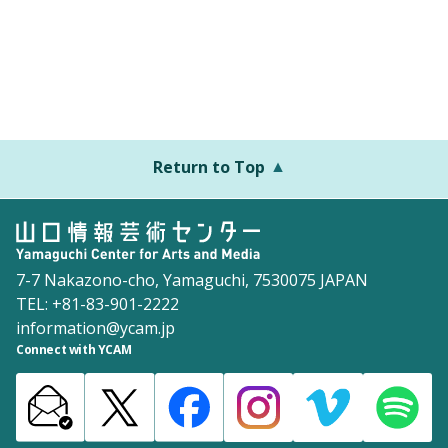
Return to Top
7-7 Nakazono-cho, Yamaguchi, 7530075 JAPAN
TEL: +81-83-901-2222
information@ycam.jp
Connect with YCAM