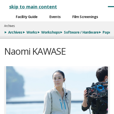
メインナビゲーション
skip to main content
Facility Guide
Events
Film Screenings
Archives
Archives
Works
Workshops
Software / Hardware
Paper
Naomi KAWASE