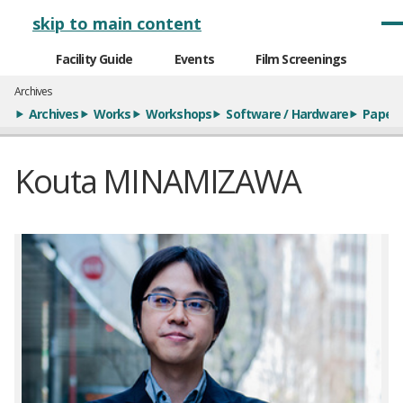
メインナビゲーション
skip to main content
Facility Guide
Events
Film Screenings
Archives
Archives
Works
Workshops
Software / Hardware
Paper
Kouta MINAMIZAWA