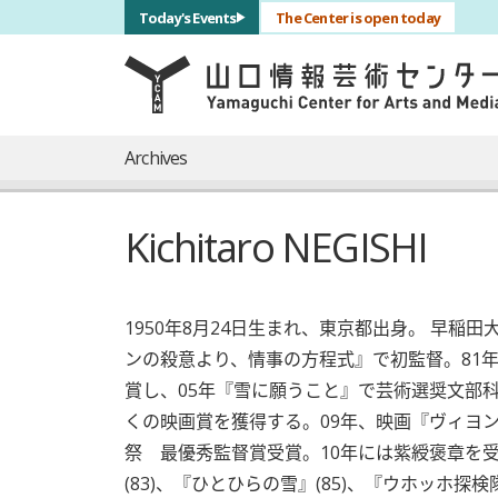
サブナビゲーション
Today's Events
The Center is open today
言語を切り替える
skip to main content
メインナビゲーション
Archives
Kichitaro NEGISHI
1950年8月24日生まれ、東京都出身。 早稲
ンの殺意より、情事の方程式』で初監督。81
賞し、05年『雪に願うこと』で芸術選奨文部
くの映画賞を獲得する。09年、映画『ヴィヨ
祭 最優秀監督賞受賞。10年には紫綬褒章を受
(83)、『ひとひらの雪』(85)、『ウホッホ探検隊』