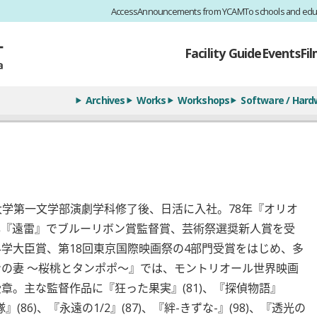
Access
Announcements from YCAM
To schools and edu
Facility Guide
Events
Fi
Archives
Works
Workshops
Software / Hard
田大学第一文学部演劇学科修了後、日活に入社。78年『オリオ
年『遠雷』でブルーリボン賞監督賞、芸術祭選奨新人賞を受
科学大臣賞、第18回東京国際映画祭の4部門受賞をはじめ、多
ンの妻 ～桜桃とタンポポ～』では、モントリオール世界映画
章。主な監督作品に『狂った果実』(81)、『探偵物語』
(86)、『永遠の1/2』(87)、『絆-きずな-』(98)、『透光の