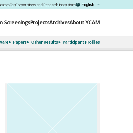
cators
For Corporations and Research Institutions
lm Screenings
Projects
Archives
About YCAM
ware
Papers
Other Results
Participant Profiles