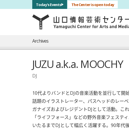
サブナビゲーション
Today's Events
The Center is open today
言語を切り替える
skip to main content
メインナビゲーション
Archives
JUZU a.k.a. MOOCHY
DJ
10代よりバンドとDJの音楽活動を並行して開
話題のイラストレーター、パスヘッドのレーベルか
ガナイズおよびレジデントDJとして活動。こ
「ライフフォース」などの野外音楽フェスティ
いたるまでDJとして幅広く活躍する。90年