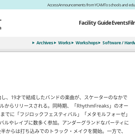
Access
Announcements from YCAM
To schools and edu
Facility Guide
Events
Fi
Archives
Works
Workshops
Software / Hard
始し、19才で結成したバンドの楽曲が、スケーターのなかで
らリリースされる。同時期、「RhythmFreaks」のオー
れまでに「フジロックフェスティバル」「メタモルフォーゼ」
バルやレイブに数多く参加。アンダーグランドなパーティに
代後半からは打ち込みでのトラック・メイクを開始。一方で、