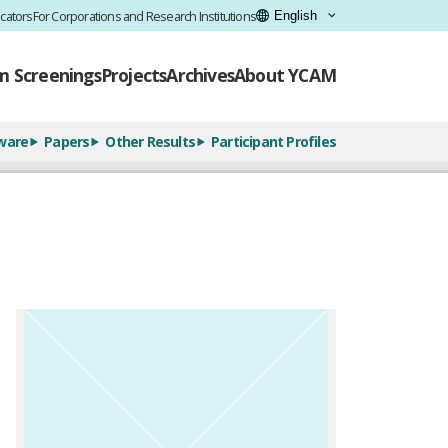
cators
For Corporations and Research Institutions
lm Screenings
Projects
Archives
About YCAM
ware
Papers
Other Results
Participant Profiles