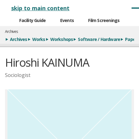
メインナビゲーション
skip to main content
Facility Guide
Events
Film Screenings
Archives
Archives
Works
Workshops
Software / Hardware
Paper
Hiroshi KAINUMA
Sociologist