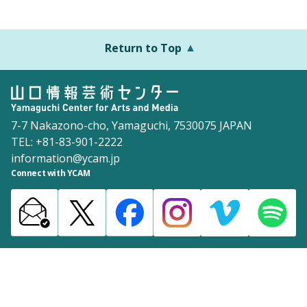
Return to Top
7-7 Nakazono-cho, Yamaguchi, 7530075 JAPAN
TEL: +81-83-901-2222
information@ycam.jp
Connect with YCAM
Announcements from YCAM
Recruitment Information
Download
Site Map
Inquiries
Policy