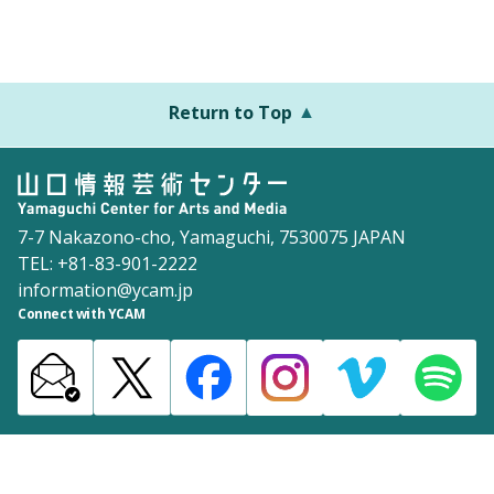
Return to Top
7-7 Nakazono-cho, Yamaguchi, 7530075 JAPAN
TEL: +81-83-901-2222
information@ycam.jp
Connect with YCAM
Announcements from YCAM
Recruitment Information
Download
Site Map
Inquiries
Policy