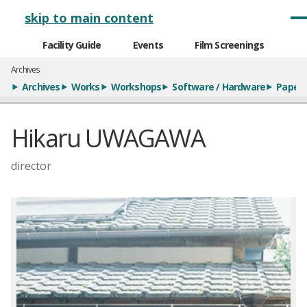
メインナビゲーション
skip to main content
Facility Guide
Events
Film Screenings
Archives
Archives
Works
Workshops
Software / Hardware
Paper
Hikaru UWAGAWA
director