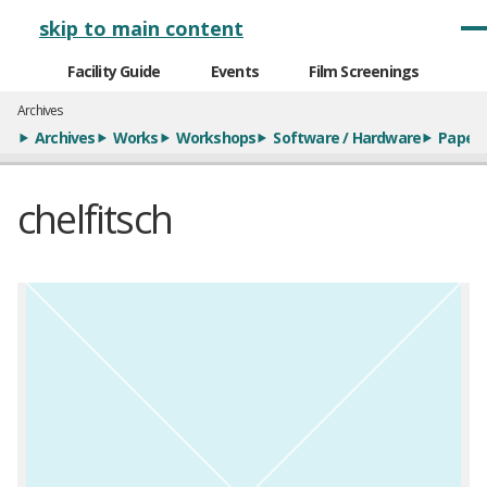
メインナビゲーション
skip to main content
Facility Guide
Events
Film Screenings
Archives
Archives
Works
Workshops
Software / Hardware
Paper
chelfitsch