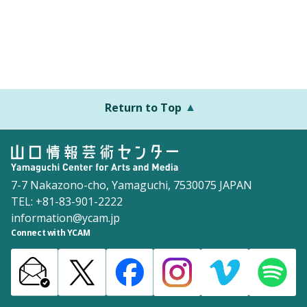
Return to Top
7-7 Nakazono-cho, Yamaguchi, 7530075 JAPAN
TEL: +81-83-901-2222
information@ycam.jp
Connect with YCAM