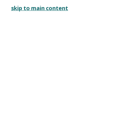
サブナビゲーション
きょうのYCAM
本日は開館日です
言語を切り替える
skip to main content
メインナビゲーション
映画上映
山口情報芸術センター［YCAM］
映画上映
2026
YCAM爆音映画祭202
概要
開催日時
会場
2026年8月27日（木）〜30日（日）
スタジオA