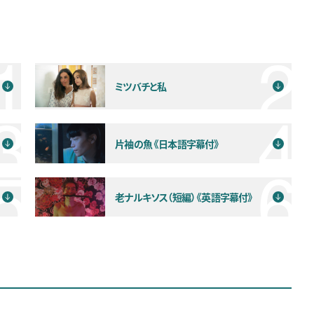
ミツバチと私
片袖の魚《日本語字幕付》
老ナルキソス（短編）《英語字幕付》