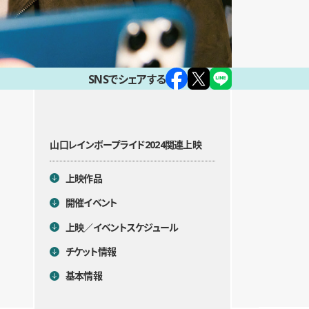
SNSでシェアする
山口レインボープライド2024関連上映
目次
上映作品
開催イベント
上映／イベントスケジュール
チケット情報
基本情報