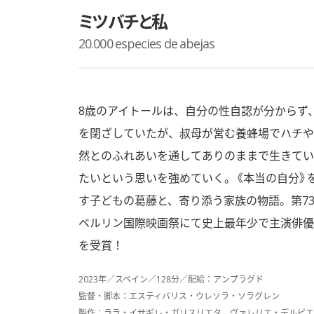
ミツバチと私
20.000 especies de abejas
8歳のアイトールは、自分の性自認が分からず
を閉ざしていたが、叔母が営む養蜂場でハチや
然とのふれあいを通してありのままで生きてい
たいという思いを強めていく。《本当の自分》
す子どもの葛藤と、寄り添う家族の物語。第7
ベルリン国際映画祭にて史上最年少で主演俳優
を受賞！
2023年／スペイン／128分／配給：アンプラグド
監督・脚本：エスティバリス・ウレソラ・ソラグレン
製作：ララ・イサギレ・ガリスリエタ、ヴァレリエ・デルピエ