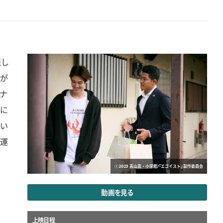
隠し
が
ナ
に
い
運
ⓒ2023 高山真・小学館/「エゴイスト」製作委員会
動画を見る
上映日程