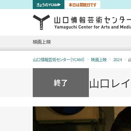
サブナビゲーション
きょうのYCAM
本日は開館日です
言語を切り替える
skip to main content
メインナビゲーション
映画上映
山口情報芸術センター［YCAM］
映画上映
2024
山口レイ
終了
概要