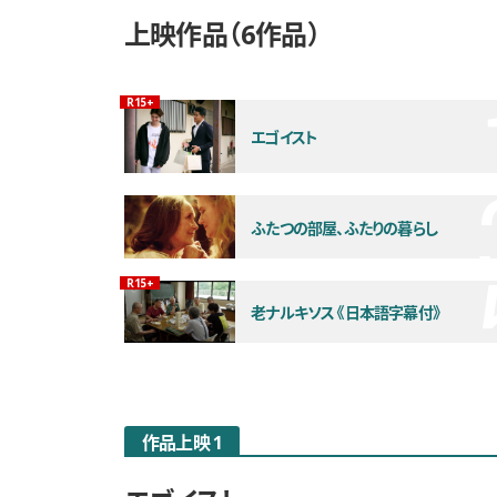
上映作品
6作品
観覧年齢制限
R15+
エゴイスト
ふたつの部屋、ふたりの暮らし
観覧年齢制限
R15+
老ナルキソス《日本語字幕付》
作品上映 1