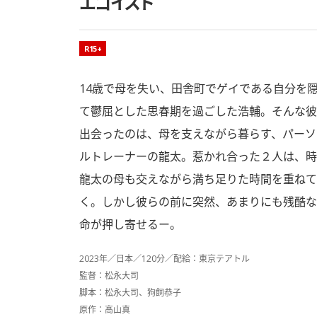
エゴイスト
映画のレーティング
R15+
14歳で母を失い、田舎町でゲイである自分を
て鬱屈とした思春期を過ごした浩輔。そんな彼
出会ったのは、母を支えながら暮らす、パーソ
ルトレーナーの龍太。惹かれ合った２人は、時
龍太の母も交えながら満ち足りた時間を重ねて
く。しかし彼らの前に突然、あまりにも残酷な
命が押し寄せるー。
2023年／日本／120分／配給：東京テアトル
監督：松永大司
脚本：松永大司、狗飼恭子
原作：高山真