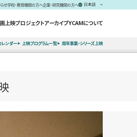
知らせ
学校・教育機関の方へ
企業・研究機関の方へ
画上映
プロジェクト
アーカイブ
YCAMについて
カレンダー
上映プログラム一覧
周年事業・シリーズ上映
映