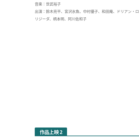
音楽：世武裕子
出演：鈴木亮平、宮沢氷魚、中村優子、和田庵、ドリアン・ロ
リジーダ、柄本明、阿川佐和子
作品上映 2