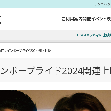
アクセス
お
ご利用案内
開催イベント
映
YCAMシネマ
上映
山口レインボープライド2024関連上映
ンボープライド2024関連上