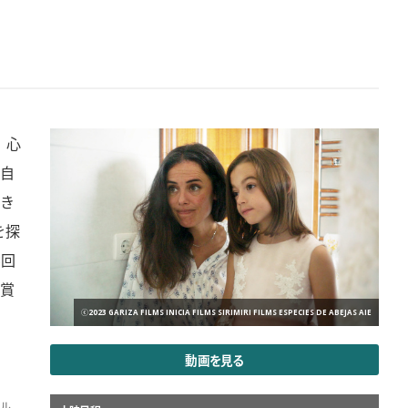
、心
自
き
を探
3回
賞
ⓒ2023 GARIZA FILMS INICIA FILMS SIRIMIRI FILMS ESPECIES DE ABEJAS AIE
動画を見る
ル