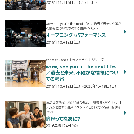
2019年11月16日（土）、17日（日）
wow, see you in the next life. ／過去と未来、不確か
な情報についての考察：関連イベント
オープニング・パフォーマンス
2019年10月12日（土）
contact Gonzo＋YCAMバイオ・リサーチ
wow, see you in the next life.
／過去と未来、不確かな情報につい
ての考察
2019年10月12日（土）〜2020年1月19日（日）
菌が世界を変える！発酵の知恵―地域食×バイオ vol.1
／パンと酵母：関連イベント／自分でつくる麹：関連イ
ベント
酵母ってなあに？
2016年6月24日（金）