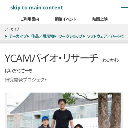
メインナビゲーション
skip to main content
ご利用案内
開催イベント
映画上映
アーカイブ
アーカイブ
作品／展示物
ワークショップ
ソフトウェア／ハードウェ
YCAMバイオ・リサーチ
| わいかむ・
ばいお・りさーち
研究開発プロジェクト