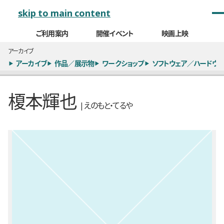
メインナビゲーション
skip to main content
ご利用案内
開催イベント
映画上映
アーカイブ
アーカイブ
作品／展示物
ワークショップ
ソフトウェア／ハードウェ
榎本輝也
| えのもと・てるや