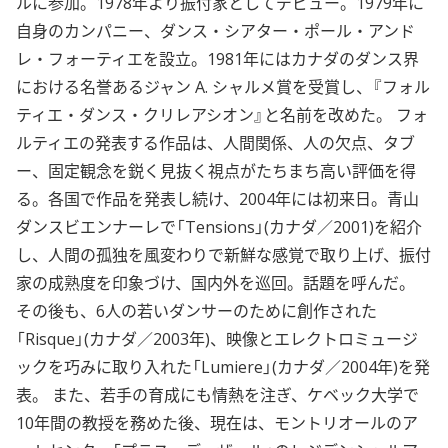
ルに参加。1978年より振付家としてデビュー。1979年に
自身のカンパニー、ダンス・シアター・ポール・アンド
レ・フォーティエを設立。1981年にはカナダのダンス界
における名誉あるジャン A. シャルメ賞を受賞し、『フォル
ティエ・ダンス・クリレアシオン』と名前を改めた。 フォ
ルティエの発表する作品は、人間関係、人の欠点、タブ
ー、固定観念を鋭く見抜く視点がたちまち高い評価を得
る。各国で作品を発表し続け、2004年には初来日。青山
ダンスビエンナーレで「Tensions」(カナダ／2001)を紹介
し、人間の孤独を風変わりで新鮮な感覚で取り上げ、振付
家の成熟度を印象づけ、国内外を巡回。話題を呼んだ。
その後も、6人の若いダンサーのために創作された
「Risque」(カナダ／2003年)、映像とエレクトロミュージ
ックを巧みに取り入れた「Lumiere」(カナダ／2004年)を発
表。 また、若手の育成にも情熱を注ぎ、ケベック大学で
10年間の教授を務めた後、現在は、モントリオールのア