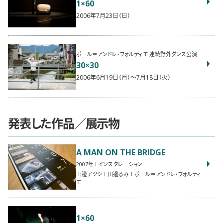
1×60
2006年7月23日（日）
ポール＝アンドレ・フォルティエ 連続野外ダンス公演
30×30
2006年6月19日（月）〜7月18日（火）
発表した作品／展示物
A MAN ON THE BRIDGE
2007
インスタレーション
田邊アツシ＋田邊るみ＋ポール＝アンドレ・フォルティ
エ
1×60