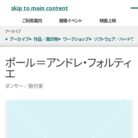
メインナビゲーション
skip to main content
ご利用案内
開催イベント
映画上映
アーカイブ
アーカイブ
作品／展示物
ワークショップ
ソフトウェア／ハードウェ
ポール＝アンドレ・フォルティ
エ
ダンサー／振付家