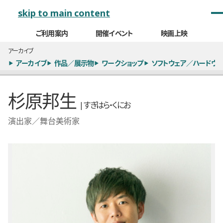
メインナビゲーション
skip to main content
ご利用案内
開催イベント
映画上映
アーカイブ
アーカイブ
作品／展示物
ワークショップ
ソフトウェア／ハードウェ
杉原邦生
| すぎはら・くにお
演出家／舞台美術家