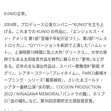
KUNIO主宰。
2004年、プロデュース公演カンパニー“KUNIO”を立ち上
げる。これまでの KUNIO の作品に、『エンジェルス・イ
ン・アメリカ 第1部「至福千年紀が近づく」、第2部「ペレス
トロイカ」』、“Q1”バージョンを新訳で上演した『ハムレッ
ト』、上演時間10時間に及ぶ大作『グリークス』、大学の恩
師でもある太田省吾作品を鮮烈に蘇らせた『更地』などが
ある。近年の主な演出作品は、スーパー歌舞伎Ⅱ『新版 オ
グリ』、シアターコクーン『プレイタイム』、PARCO劇場オ
ープニング・シリーズ『藪原検校』、さいたまゴールド・
シアター最終公演『水の駅』、COCOON PRODUCTION
2022 / NINAGAWA MEMORIAL『パンドラの鐘』、ホリプ
ロ『血の婚礼』など。第36回京都府文化奨励賞受賞。