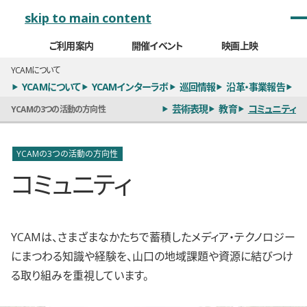
メインナビゲーション
skip to main content
ご利用案内
開催イベント
映画上映
YCAMについて
YCAMについて
YCAMインターラボ
巡回情報
沿革・事業報告
わ
芸術表現
教育
コミュニティ
YCAMの3つの活動の方向性
YCAMの3つの活動の方向性
コミュニティ
YCAMは、さまざまなかたちで蓄積したメディア・テクノロジー
にまつわる知識や経験を、山口の地域課題や資源に結びつけ
る取り組みを重視しています。