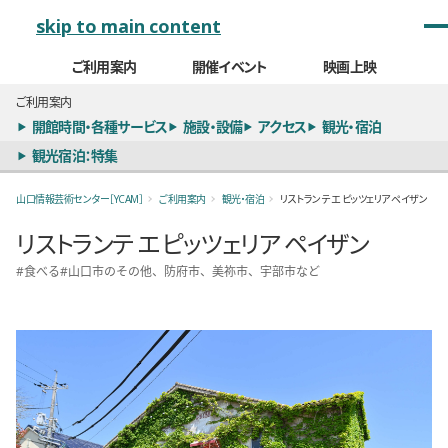
メインナビゲーション
skip to main content
ご利用案内
開催イベント
映画上映
ご利用案内
開館時間・各種サービス
施設・設備
アクセス
観光・宿泊
観光宿泊：特集
山口情報芸術センター［YCAM］
ご利用案内
観光・宿泊
リストランテ エ ピッツェリア ペイザン
リストランテ エ ピッツェリア ペイザン
食べる
山口市のその他、防府市、美祢市、宇部市など