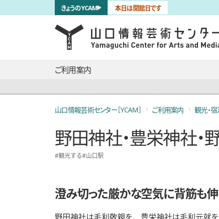
サブナビゲーション
きょうのYCAM
本日は開館日です
言語を切り替える
skip to main content
メインナビゲーション
ご利用案内
山口情報芸術センター［YCAM］
ご利用案内
観光・宿
野田神社・豊栄神社・
観光する
山口駅
澄み切った厳かな空気に背筋も伸
野田神社は毛利敬親を、豊栄神社は毛利元就を