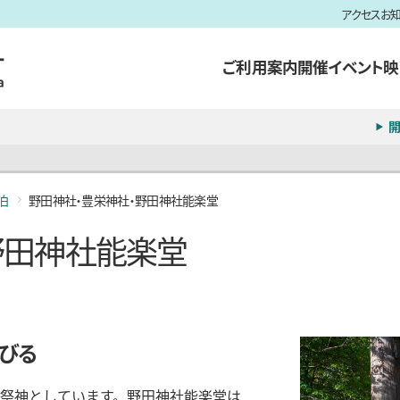
アクセス
お
ご利用案内
開催イベント
映
開
泊
野田神社・豊栄神社・野田神社能楽堂
野田神社能楽堂
びる
祭神としています。野田神社能楽堂は