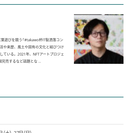
葉遊びを競う「#takawo杯IT駄洒落コン
生活や来歴、風土や固有の文化と結びつけ
ている。2021年、NFTアートプロジェ
個完売するなど話題とな ...
日（土）、27日（日）