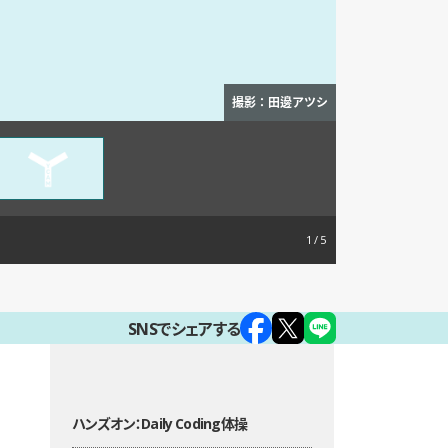
撮影：田邊アツシ
1
SNSでシェアする
ハンズオン：Daily Coding体操
目次