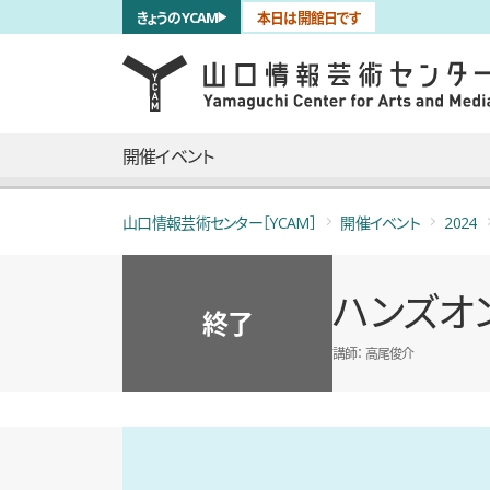
サブナビゲーション
きょうのYCAM
本日は開館日です
言語を切り替える
skip to main content
メインナビゲーション
開催イベント
山口情報芸術センター［YCAM］
開催イベント
2024
ハンズオン：
終了
講師
高尾俊介
概要
全5枚のうち、1枚目のスライド