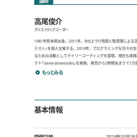
講師
高尾俊介
クリエイティブコーダー
1981年熊本県出身。2011年、SNS上でIT用語と駄洒落による言
テスト」を個人主催する。2019年、プログラミングを日々の
るための活動としてデイリーコーディングを提唱、現在も実践し
クト「Generativemasks」を発表、発売から2時間あまりで1万
高尾俊介のプロフィールを詳しく見る
もっとみる
基本情報
開催日時
2024年10月26