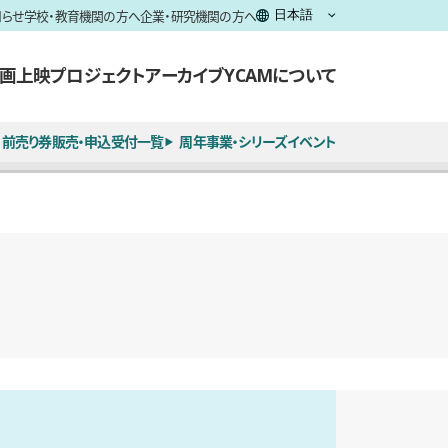
知らせ
学校・教育機関の方へ
企業・研究機関の方へ
画上映
プロジェクト
アーカイブ
YCAMについて
前売り券販売・申込受付一覧
周年事業・シリーズイベント
全5枚のうち、