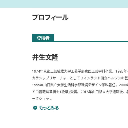
プロフィール
登壇者
井生文隆
1974年京都工芸繊維大学工芸学部意匠工芸学科卒業。1995年
カラシップリサーチャーとしてフィンランド国立ヘルシンキ芸
1999年山口県立大学生活科学部環境デザイン学科着任。200
ド白薔薇勲章騎士1級章」受賞。2016年山口県立大学退職後
ークショッ ...
井生文隆のプロフィールを詳しく見る
もっとみる