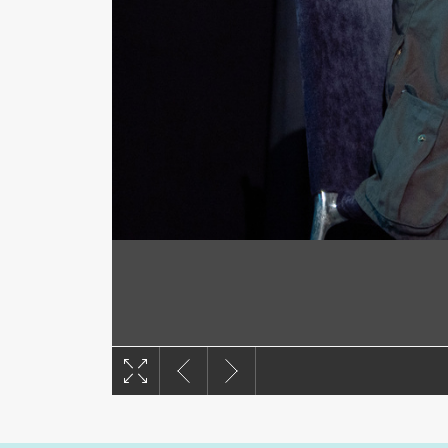
撮影：ヨシガカズマ