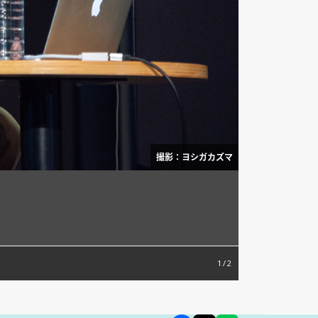
撮影：ヨシガカズマ
1