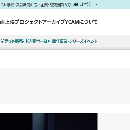
知らせ
学校・教育機関の方へ
企業・研究機関の方へ
画上映
プロジェクト
アーカイブ
YCAMについて
前売り券販売・申込受付一覧
周年事業・シリーズイベント
全2枚のうち、