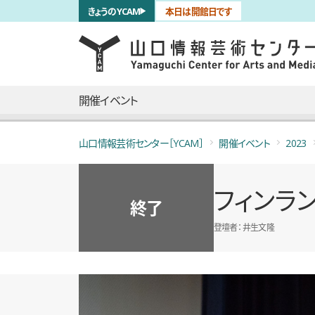
サブナビゲーション
きょうのYCAM
本日は開館日です
言語を切り替える
skip to main content
メインナビゲーション
開催イベント
山口情報芸術センター［YCAM］
開催イベント
2023
フィンラ
終了
登壇者
井生文隆
概要
全2枚のうち、1枚目のスライド