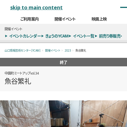
メインナビゲーション
skip to main content
ご利用案内
開催イベント
映画上映
開催イベント
イベントカレンダー
きょうのYCAM
イベント一覧
前売り券販売・
山口情報芸術センター［YCAM］
開催イベント
2023
魚谷繁礼
終了
中園町ミートアップvol.34
魚谷繁礼
概要
全2枚のうち、1枚目のスライド