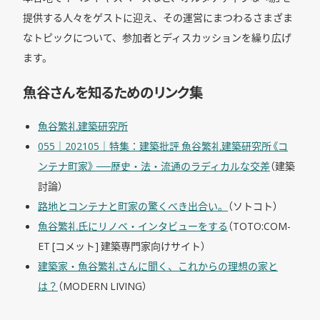
提供する人々をゲストに迎え、その運営にまつわるさまざま
なトピックについて、参加者とディスカッションを繰り広げ
ます。
魚谷さんを知るためのリンク集
魚谷繁礼建築研究所
055｜202105｜特集：建築批評 魚谷繁礼建築研究所《コ
ンテナ町家》 ──歴史・法・流通のラディカルな交差
（建築
討論）
路地とコンテナと町家の驚くべき出合い。
（ソトコト）
魚谷繁礼氏にリノベ・インタビューをする
（TOTO:COM-
ET [コメット] 建築専門家向けサイト）
建築家・魚谷繁礼さんに聞く、これからの理想の家と
は？
（MODERN LIVING）