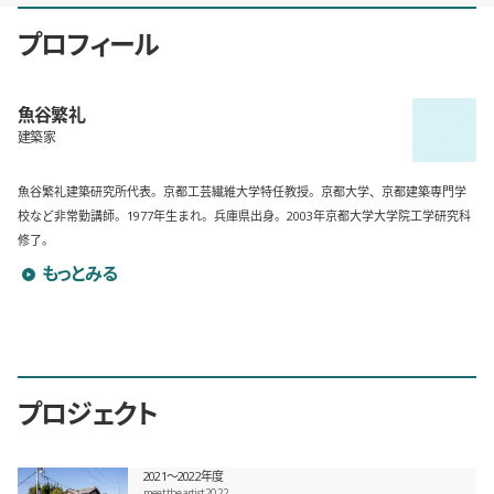
プロフィール
魚谷繁礼
建築家
魚谷繁礼建築研究所代表。京都工芸繊維大学特任教授。京都大学、京都建築専門学
校など非常勤講師。1977年生まれ。兵庫県出身。2003年京都大学大学院工学研究科
修了。
魚谷繁礼のプロフィールを詳しく見る
もっとみる
プロジェクト
2021〜2022年度
meet the artist 2022