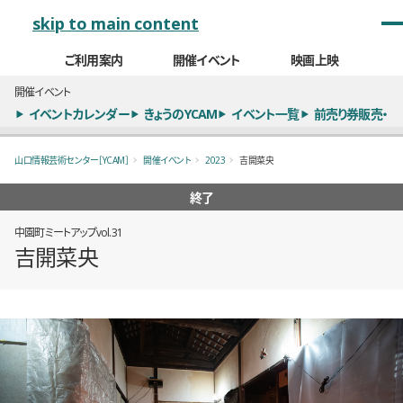
メインナビゲーション
skip to main content
ご利用案内
開催イベント
映画上映
開催イベント
イベントカレンダー
きょうのYCAM
イベント一覧
前売り券販売・
山口情報芸術センター［YCAM］
開催イベント
2023
吉開菜央
終了
中園町ミートアップvol.31
吉開菜央
概要
全2枚のうち、1枚目のスライド