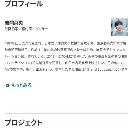
プロフィール
吉開菜央
映画作家／振付家／ダンサー
1987年山口県光市生まれ。日本女子体育大学舞踊学専攻卒業、東京藝術大学大学院
映像研究科修了。作品は、国内外の映画祭での上映をはじめ、展覧会でもインスタ
レーション展示されている。2013年にYCAMが開催した「架空の映画音楽の為の映像
コンペティション」では優秀賞を受賞し、山口市内で展示上映された。その他にも、
MVの監督や、振付、出演も行う。監督した主な映画は『Grand Bouquet』（カンヌ国
...
吉開菜央のプロフィールを詳しく見る
もっとみる
プロジェクト