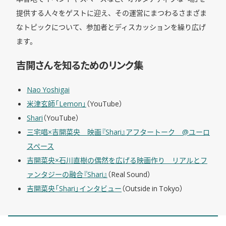
提供する人々をゲストに迎え、その運営にまつわるさまざま
なトピックについて、参加者とディスカッションを繰り広げ
ます。
吉開さんを知るためのリンク集
Nao Yoshigai
米津玄師「Lemon」
（YouTube）
Shari
（YouTube）
三宅唱×吉開菜央 映画『Shari』アフタートーク @ユーロ
スペース
吉開菜央×石川直樹の偶然を広げる映画作り リアルとフ
ァンタジーの融合『Shari』
（Real Sound）
吉開菜央「Shari」インタビュー
（Outside in Tokyo）