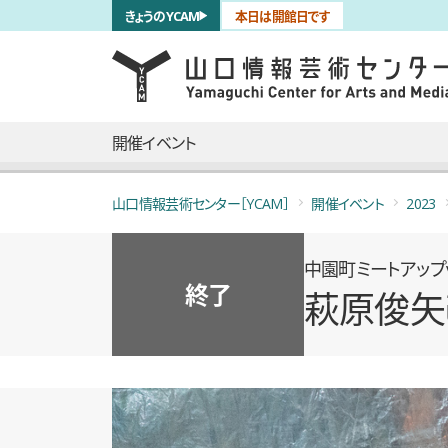
サブナビゲーション
きょうのYCAM
本日は開館日です
言語を切り替える
skip to main content
メインナビゲーション
開催イベント
山口情報芸術センター［YCAM］
開催イベント
2023
中園町ミートアップvo
終了
萩原俊矢
概要
全2枚のうち、1枚目のスライド