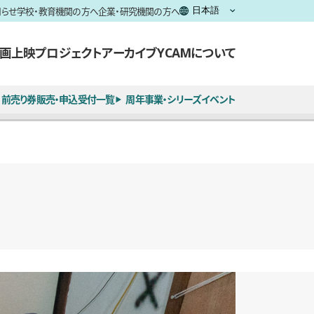
知らせ
学校・教育機関の方へ
企業・研究機関の方へ
画上映
プロジェクト
アーカイブ
YCAMについて
前売り券販売・申込受付一覧
周年事業・シリーズイベント
全2枚のうち、