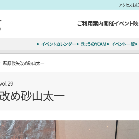
アクセス
お
ご利用案内
開催イベント
映
イベントカレンダー
きょうのYCAM
イベント一覧
萩原俊矢改め砂山太一
l.29
改め砂山太一