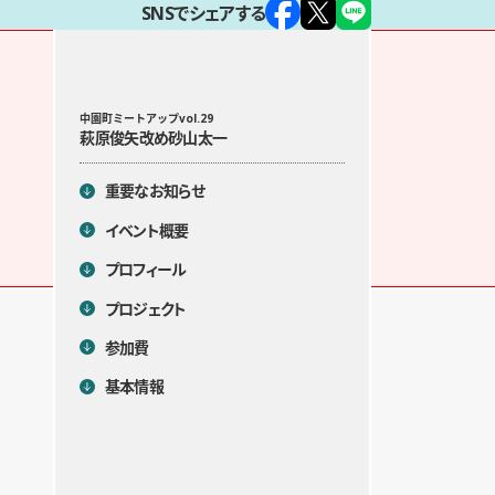
SNSでシェアする
目次
中園町ミートアップvol.29
萩原俊矢改め砂山太一
重要なお知らせ
イベント概要
プロフィール
プロジェクト
参加費
基本情報