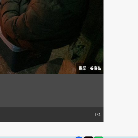
撮影：谷康弘
1