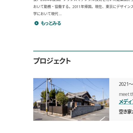
おいて勤務・協働する。2011年帰国。現在、東京にデザイン
学において現代 ...
砂山太一のプロフィールを詳しく見る
もっとみる
プロジェクト
2021
meet th
メディ
空き家