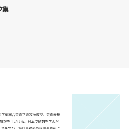
ク集
大学美術学部総合芸術学専攻准教授。芸術表現
批評を手がける。日本で彫刻を学んだ
手法を学び、設計事務所や構造事務所に