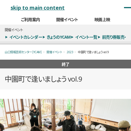
メインナビゲーション
skip to main content
ご利用案内
開催イベント
映画上映
開催イベント
イベントカレンダー
きょうのYCAM
イベント一覧
前売り券販売・
山口情報芸術センター［YCAM］
開催イベント
2023
中園町で逢いましょう vol.9
終了
中園町で逢いましょう vol.9
概要
全6枚のうち、1枚目のスライド