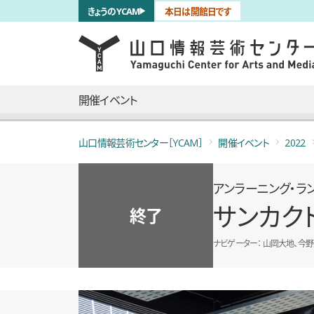
サブナビゲーション
きょうのYCAM
本日は開館日です
言語を切り替える
skip to main content
メインナビゲーション
開催イベント
山口情報芸術センター［YCAM］
開催イベント
2022
アンラーニング・ラ
サンカク
終了
ナビゲーター
山岡大地、今野
概要
全6枚のうち、1枚目のスライド