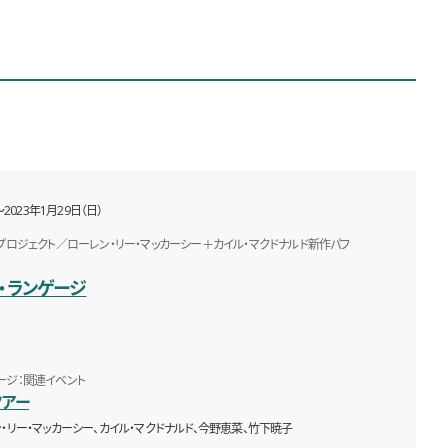
〜2023年1月29日（日）
rden］プロジェクト／ローレン・リー・マッカーシー＋カイル・マクドナルド新作パフ
・ランゲージ
ージ：関連イベント
ツアー
・リー・マッカーシー、カイル・マクドナルド、今野恵菜、竹下暁子