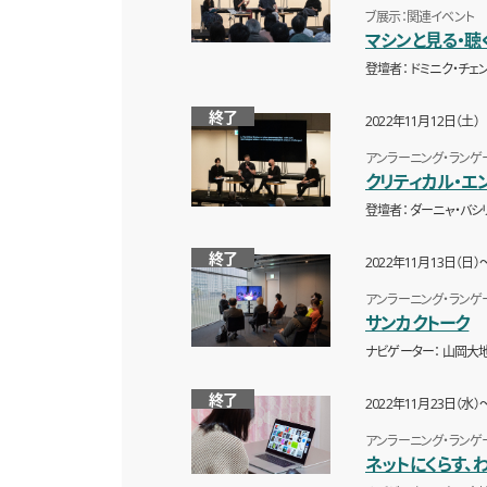
ブ展示：関連イベント
マシンと見る・聴
登壇者
ドミニク・チェ
終了
2022年11月12日（土）
アンラーニング・ランゲ
クリティカル・エ
登壇者
ダーニャ・バシ
終了
2022年11月13日（日）
アンラーニング・ランゲ
サンカクトーク
ナビゲーター
山岡大地
終了
2022年11月23日（水）
アンラーニング・ランゲ
ネットにくらす、