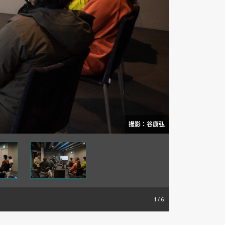
撮影：谷康弘
1