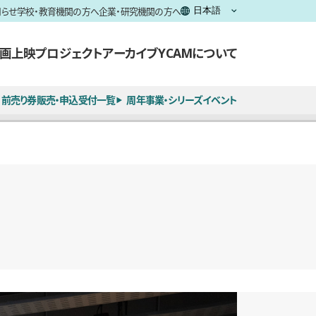
知らせ
学校・教育機関の方へ
企業・研究機関の方へ
画上映
プロジェクト
アーカイブ
YCAMについて
前売り券販売・申込受付一覧
周年事業・シリーズイベント
全6枚のうち、