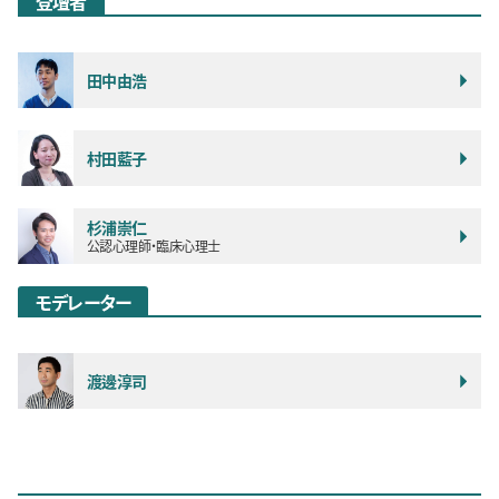
登壇者
田中由浩
村田藍子
杉浦崇仁
公認心理師・臨床心理士
モデレーター
渡邊淳司