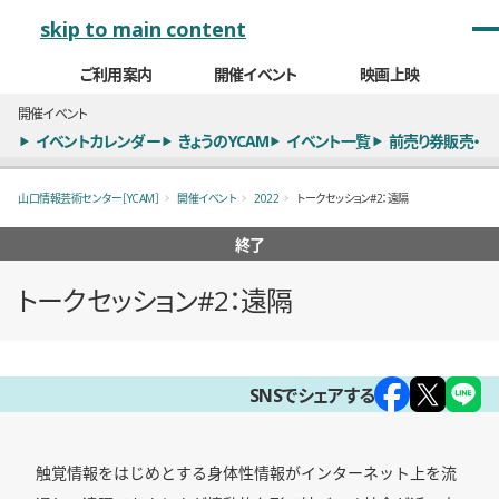
メインナビゲーション
skip to main content
ご利用案内
開催イベント
映画上映
開催イベント
イベントカレンダー
きょうのYCAM
イベント一覧
前売り券販売・
山口情報芸術センター［YCAM］
開催イベント
2022
トークセッション#2：遠隔
終了
トークセッション#2：遠隔
概要
SNSでシェアする
触覚情報をはじめとする身体性情報がインターネット上を流