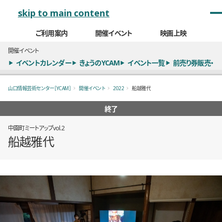
メインナビゲーション
skip to main content
ご利用案内
開催イベント
映画上映
開催イベント
イベントカレンダー
きょうのYCAM
イベント一覧
前売り券販売・
山口情報芸術センター［YCAM］
開催イベント
2022
船越雅代
終了
中園町ミートアップvol.2
船越雅代
概要
全2枚のうち、1枚目のスライド