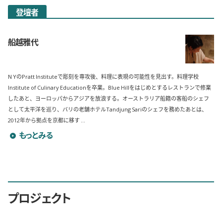
登壇者
船越雅代
N YのPratt Instituteで彫刻を専攻後、料理に表現の可能性を見出す。料理学校
Institute of Culinary Educationを卒業。Blue Hillをはじめとするレストランで修業
したあと、ヨーロッパからアジアを放浪する。オーストラリア船籍の客船のシェフ
として太平洋を巡り、バリの老舗ホテルTandjung Sariのシェフを務めたあとは、
2012年から拠点を京都に移す ...
船越雅代のプロフィールを詳しく見る
もっとみる
プロジェクト