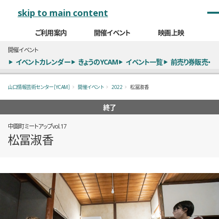
メインナビゲーション
skip to main content
ご利用案内
開催イベント
映画上映
開催イベント
イベントカレンダー
きょうのYCAM
イベント一覧
前売り券販売・
山口情報芸術センター［YCAM］
開催イベント
2022
松冨淑香
終了
中園町ミートアップvol.17
松冨淑香
概要
全2枚のうち、1枚目のスライド